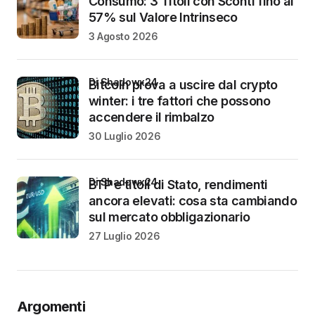
Consumo: 3 Titoli con Sconti fino al
57% sul Valore Intrinseco
3 Agosto 2026
di Shadowx24
Bitcoin prova a uscire dal crypto
winter: i tre fattori che possono
accendere il rimbalzo
30 Luglio 2026
di Shadowx24
BTP e titoli di Stato, rendimenti
ancora elevati: cosa sta cambiando
sul mercato obbligazionario
27 Luglio 2026
Argomenti