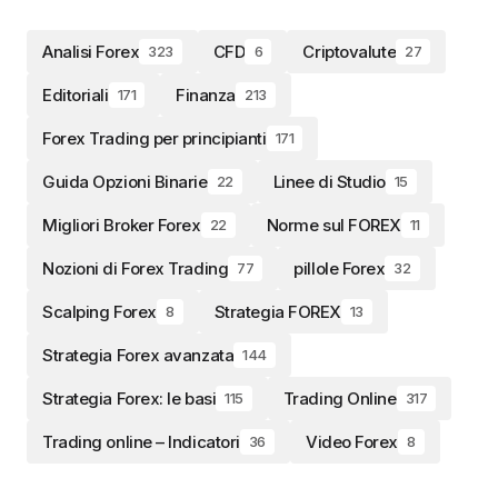
Analisi Forex
CFD
Criptovalute
323
6
27
Editoriali
Finanza
171
213
Forex Trading per principianti
171
Guida Opzioni Binarie
Linee di Studio
22
15
Migliori Broker Forex
Norme sul FOREX
22
11
Nozioni di Forex Trading
pillole Forex
77
32
Scalping Forex
Strategia FOREX
8
13
Strategia Forex avanzata
144
Strategia Forex: le basi
Trading Online
115
317
Trading online – Indicatori
Video Forex
36
8