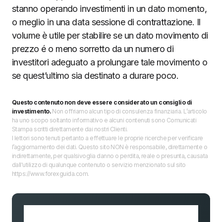
stanno operando investimenti in un dato momento,
o meglio in una data sessione di contrattazione. Il
volume è utile per stabilire se un dato movimento di
prezzo é o meno sorretto da un numero di
investitori adeguato a prolungare tale movimento o
se quest’ultimo sia destinato a durare poco.
Questo contenuto non deve essere considerato un consiglio di
investimento.
Non offriamo alcun tipo di consulenza finanziaria. L’articolo
ha uno scopo soltanto informativo e alcuni contenuti sono Comunicati
Stampa scritti direttamente dai nostri Clienti.
I lettori sono tenuti pertanto a effettuare le proprie ricerche per verificare
l’aggiornamento dei dati. Questo sito NON è responsabile, direttamente o
indirettamente, per qualsivoglia danno o perdita, reale o presunta, causata
dall'utilizzo di qualunque contenuto o servizio menzionato sul sito
https://www.forexguida.com.