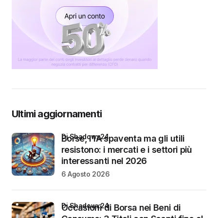
Ultimi aggiornamenti
di Shadowx24
Borse, l’IA spaventa ma gli utili
resistono: i mercati e i settori più
interessanti nel 2026
6 Agosto 2026
di Shadowx24
Occasioni di Borsa nei Beni di