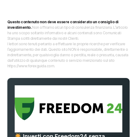
Questo contenuto non deve essere considerato un consiglio di
investimento.
Non offriamo alcun tipo di consulenza finanziaria. L’articolo
ha uno scopo soltanto informativo e alcuni contenuti sono Comunicati
Stampa scritti direttamente dai nostri Clienti.
I lettori sono tenuti pertanto a effettuare le proprie ricerche per verificare
l’aggiornamento dei dati. Questo sito NON è responsabile, direttamente o
indirettamente, per qualsivoglia danno o perdita, reale o presunta, causata
dall'utilizzo di qualunque contenuto o servizio menzionato sul sito
https://www.forexguida.com.
Investi con Freedom24 senza