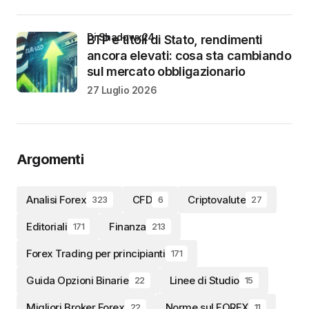
di Shadowx24
BTP e titoli di Stato, rendimenti
ancora elevati: cosa sta cambiando
sul mercato obbligazionario
27 Luglio 2026
Argomenti
Analisi Forex
CFD
Criptovalute
323
6
27
Editoriali
Finanza
171
213
Forex Trading per principianti
171
Guida Opzioni Binarie
Linee di Studio
22
15
Migliori Broker Forex
Norme sul FOREX
22
11