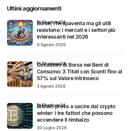
Ultimi aggiornamenti
di Shadowx24
Borse, l’IA spaventa ma gli utili
resistono: i mercati e i settori più
interessanti nel 2026
6 Agosto 2026
di Shadowx24
Occasioni di Borsa nei Beni di
Consumo: 3 Titoli con Sconti fino al
57% sul Valore Intrinseco
3 Agosto 2026
di Shadowx24
Bitcoin prova a uscire dal crypto
winter: i tre fattori che possono
accendere il rimbalzo
30 Luglio 2026