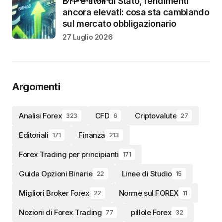
BTP e titoli di Stato, rendimenti
ancora elevati: cosa sta cambiando
sul mercato obbligazionario
27 Luglio 2026
Argomenti
Analisi Forex
CFD
Criptovalute
323
6
27
Editoriali
Finanza
171
213
Forex Trading per principianti
171
Guida Opzioni Binarie
Linee di Studio
22
15
Migliori Broker Forex
Norme sul FOREX
22
11
Nozioni di Forex Trading
pillole Forex
77
32