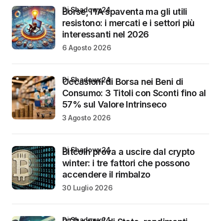
di Shadowx24
Borse, l’IA spaventa ma gli utili
resistono: i mercati e i settori più
interessanti nel 2026
6 Agosto 2026
di Shadowx24
Occasioni di Borsa nei Beni di
Consumo: 3 Titoli con Sconti fino al
57% sul Valore Intrinseco
3 Agosto 2026
di Shadowx24
Bitcoin prova a uscire dal crypto
winter: i tre fattori che possono
accendere il rimbalzo
30 Luglio 2026
di Shadowx24