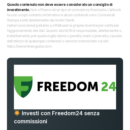
Questo contenuto non deve essere considerato un consiglio di
investimento.
Non offriamo alcun tipo di consulenza finanziaria. L’articolo
ha uno scopo soltanto informativo e alcuni contenuti sono Comunicati
Stampa scritti direttamente dai nostri Clienti.
I lettori sono tenuti pertanto a effettuare le proprie ricerche per verificare
l’aggiornamento dei dati. Questo sito NON è responsabile, direttamente o
indirettamente, per qualsivoglia danno o perdita, reale o presunta, causata
dall'utilizzo di qualunque contenuto o servizio menzionato sul sito
https://www.forexguida.com.
Investi con Freedom24 senza
commissioni