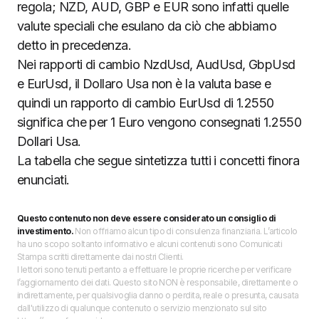
regola; NZD, AUD, GBP e EUR sono infatti quelle
valute speciali che esulano da ciò che abbiamo
detto in precedenza.
Nei rapporti di cambio NzdUsd, AudUsd, GbpUsd
e EurUsd, il Dollaro Usa non è la valuta base e
quindi un rapporto di cambio EurUsd di 1.2550
significa che per 1 Euro vengono consegnati 1.2550
Dollari Usa.
La tabella che segue sintetizza tutti i concetti finora
enunciati.
Questo contenuto non deve essere considerato un consiglio di
investimento.
Non offriamo alcun tipo di consulenza finanziaria. L’articolo
ha uno scopo soltanto informativo e alcuni contenuti sono Comunicati
Stampa scritti direttamente dai nostri Clienti.
I lettori sono tenuti pertanto a effettuare le proprie ricerche per verificare
l’aggiornamento dei dati. Questo sito NON è responsabile, direttamente o
indirettamente, per qualsivoglia danno o perdita, reale o presunta, causata
dall'utilizzo di qualunque contenuto o servizio menzionato sul sito