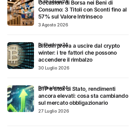
di Shadowx24
Occasioni di Borsa nei Beni di
Consumo: 3 Titoli con Sconti fino al
57% sul Valore Intrinseco
3 Agosto 2026
di Shadowx24
Bitcoin prova a uscire dal crypto
winter: i tre fattori che possono
accendere il rimbalzo
30 Luglio 2026
di Shadowx24
BTP e titoli di Stato, rendimenti
ancora elevati: cosa sta cambiando
sul mercato obbligazionario
27 Luglio 2026