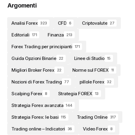
Argomenti
Analisi Forex
CFD
Criptovalute
323
6
27
Editoriali
Finanza
171
213
Forex Trading per principianti
171
Guida Opzioni Binarie
Linee di Studio
22
15
Migliori Broker Forex
Norme sul FOREX
22
11
Nozioni di Forex Trading
pillole Forex
77
32
Scalping Forex
Strategia FOREX
8
13
Strategia Forex avanzata
144
Strategia Forex: le basi
Trading Online
115
317
Trading online – Indicatori
Video Forex
36
8