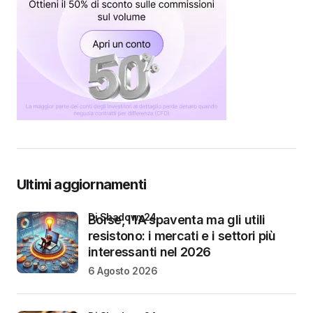
Ultimi aggiornamenti
di Shadowx24
Borse, l’IA spaventa ma gli utili
resistono: i mercati e i settori più
interessanti nel 2026
6 Agosto 2026