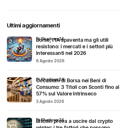
Ultimi aggiornamenti
di Shadowx24
Borse, l’IA spaventa ma gli utili
resistono: i mercati e i settori più
interessanti nel 2026
6 Agosto 2026
di Shadowx24
Occasioni di Borsa nei Beni di
Consumo: 3 Titoli con Sconti fino al
57% sul Valore Intrinseco
3 Agosto 2026
di Shadowx24
Bitcoin prova a uscire dal crypto
winter: i tre fattori che possono