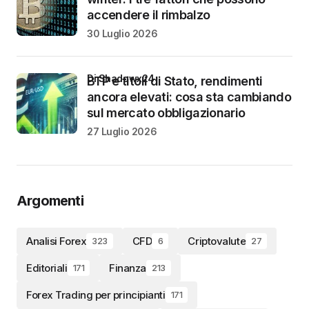
accendere il rimbalzo
30 Luglio 2026
di Shadowx24
BTP e titoli di Stato, rendimenti
ancora elevati: cosa sta cambiando
sul mercato obbligazionario
27 Luglio 2026
Argomenti
Analisi Forex
CFD
Criptovalute
323
6
27
Editoriali
Finanza
171
213
Forex Trading per principianti
171