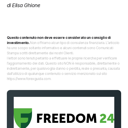
di Elisa Ghione
Questo contenuto non deve essere considerato un consiglio di
investimento.
Non offriamo alcun tipo di consulenza finanziaria. L’articolo
ha uno scopo soltanto informativo e alcuni contenuti sono Comunicati
Stampa scritti direttamente dai nostri Clienti.
I lettori sono tenuti pertanto a effettuare le proprie ricerche per verificare
l’aggiornamento dei dati. Questo sito NON è responsabile, direttamente o
indirettamente, per qualsivoglia danno o perdita, reale o presunta, causata
dall'utilizzo di qualunque contenuto o servizio menzionato sul sito
https://www.forexguida.com.