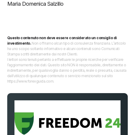
Maria Domenica Salzillo
Questo contenuto non deve essere considerato un consiglio di
investimento.
Non offriamo alcun tipo di consulenza finanziaria. L’articolo
ha uno scopo soltanto informativo e alcuni contenuti sono Comunicati
Stampa scritti direttamente dai nostri Clienti.
I lettori sono tenuti pertanto a effettuare le proprie ricerche per verificare
l’aggiornamento dei dati. Questo sito NON è responsabile, direttamente o
indirettamente, per qualsivoglia danno o perdita, reale o presunta, causata
dall'utilizzo di qualunque contenuto o servizio menzionato sul sito
https://www.forexguida.com.