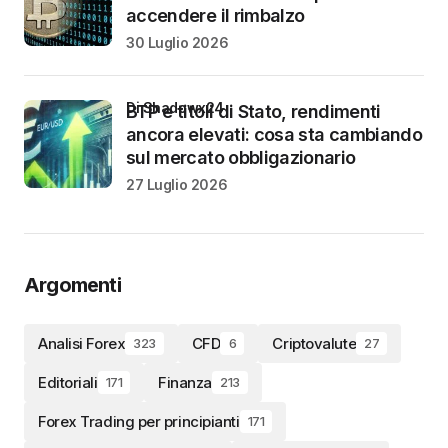
accendere il rimbalzo
30 Luglio 2026
di Shadowx24
BTP e titoli di Stato, rendimenti
ancora elevati: cosa sta cambiando
sul mercato obbligazionario
27 Luglio 2026
Argomenti
Analisi Forex
CFD
Criptovalute
323
6
27
Editoriali
Finanza
171
213
Forex Trading per principianti
171