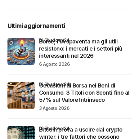
Ultimi aggiornamenti
di Shadowx24
Borse, l’IA spaventa ma gli utili
resistono: i mercati e i settori più
interessanti nel 2026
6 Agosto 2026
di Shadowx24
Occasioni di Borsa nei Beni di
Consumo: 3 Titoli con Sconti fino al
57% sul Valore Intrinseco
3 Agosto 2026
di Shadowx24
Bitcoin prova a uscire dal crypto
winter: i tre fattori che possono