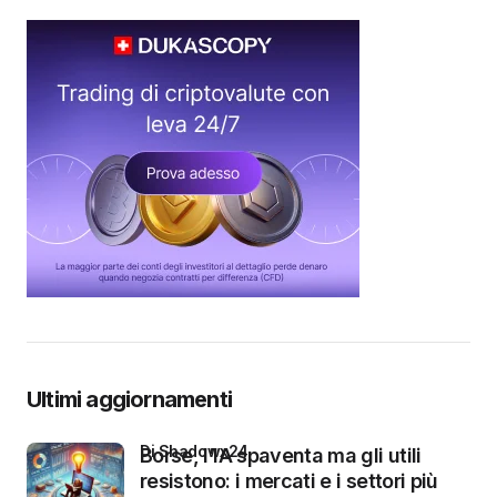
Ultimi aggiornamenti
di Shadowx24
Borse, l’IA spaventa ma gli utili
resistono: i mercati e i settori più