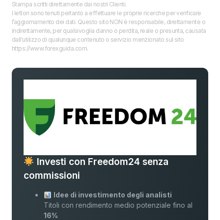
Stampa scritti direttamente dai nostri Clienti.
I lettori sono tenuti pertanto a effettuare le proprie ricerche per verificare
l’aggiornamento dei dati. Questo sito NON è responsabile, direttamente o
indirettamente, per qualsivoglia danno o perdita, reale o presunta, causata
dall'utilizzo di qualunque contenuto o servizio menzionato sul sito
https://www.forexguida.com.
Investi con Freedom24 senza
commissioni
Idee di investimento degli analisti
Titoli con rendimento medio potenziale fino al
16%