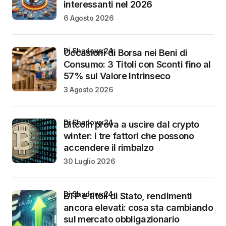
interessanti nel 2026
6 Agosto 2026
di Shadowx24
Occasioni di Borsa nei Beni di
Consumo: 3 Titoli con Sconti fino al
57% sul Valore Intrinseco
3 Agosto 2026
di Shadowx24
Bitcoin prova a uscire dal crypto
winter: i tre fattori che possono
accendere il rimbalzo
30 Luglio 2026
di Shadowx24
BTP e titoli di Stato, rendimenti
ancora elevati: cosa sta cambiando
sul mercato obbligazionario