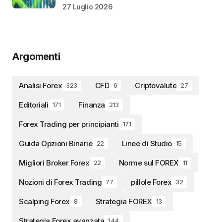
27 Luglio 2026
Argomenti
Analisi Forex
CFD
Criptovalute
323
6
27
Editoriali
Finanza
171
213
Forex Trading per principianti
171
Guida Opzioni Binarie
Linee di Studio
22
15
Migliori Broker Forex
Norme sul FOREX
22
11
Nozioni di Forex Trading
pillole Forex
77
32
Scalping Forex
Strategia FOREX
8
13
Strategia Forex avanzata
144