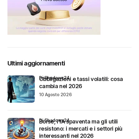
Ultimi aggiornamenti
di Shadowx24
Obbligazioni e tassi volatili: cosa
cambia nel 2026
10 Agosto 2026
di Shadowx24
Borse, l’IA spaventa ma gli utili
resistono: i mercati e i settori più
interessanti nel 2026