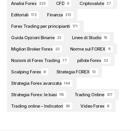
Analisi Forex
CFD
Criptovalute
323
6
27
Editoriali
Finanza
172
213
Forex Trading per principianti
171
Guida Opzioni Binarie
Linee di Studio
22
15
Migliori Broker Forex
Norme sul FOREX
22
11
Nozioni di Forex Trading
pillole Forex
77
32
Scalping Forex
Strategia FOREX
8
13
Strategia Forex avanzata
144
Strategia Forex: le basi
Trading Online
115
317
Trading online – Indicatori
Video Forex
36
8