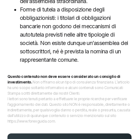
dell’assemblea straordinaria.
Forme di tutela a disposizione degli
obbligazionisti: i titolari di obbligazioni
bancarie non godono dei meccanismi di
autotutela previsti nelle altre tipologie di
società. Non esiste dunque un’assemblea dei
sottoscrittori, né è prevista la nomina di un
rappresentante comune.
Questo contenuto non deve essere considerato un consiglio di
investimento.
Non offriamo alcun tipo di consulenza finanziaria. L’articolo
ha uno scopo soltanto informativo e alcuni contenuti sono Comunicati
Stampa scritti direttamente dai nostri Clienti.
I lettori sono tenuti pertanto a effettuare le proprie ricerche per verificare
l’aggiornamento dei dati. Questo sito NON è responsabile, direttamente o
indirettamente, per qualsivoglia danno o perdita, reale o presunta, causata
dall'utilizzo di qualunque contenuto o servizio menzionato sul sito
https://www.forexguida.com.