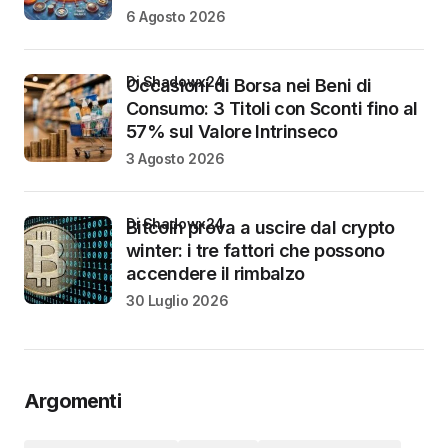
6 Agosto 2026
di Shadowx24
Occasioni di Borsa nei Beni di
Consumo: 3 Titoli con Sconti fino al
57% sul Valore Intrinseco
3 Agosto 2026
di Shadowx24
Bitcoin prova a uscire dal crypto
winter: i tre fattori che possono
accendere il rimbalzo
30 Luglio 2026
Argomenti