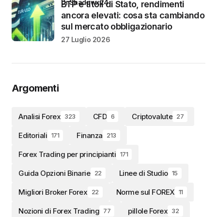
di Shadowx24
BTP e titoli di Stato, rendimenti
ancora elevati: cosa sta cambiando
sul mercato obbligazionario
27 Luglio 2026
Argomenti
Analisi Forex
CFD
Criptovalute
323
6
27
Editoriali
Finanza
171
213
Forex Trading per principianti
171
Guida Opzioni Binarie
Linee di Studio
22
15
Migliori Broker Forex
Norme sul FOREX
22
11
Nozioni di Forex Trading
pillole Forex
77
32