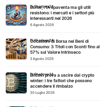
di Shadowx24
Borse, l’IA spaventa ma gli utili
resistono: i mercati e i settori più
interessanti nel 2026
6 Agosto 2026
di Shadowx24
Occasioni di Borsa nei Beni di
Consumo: 3 Titoli con Sconti fino al
57% sul Valore Intrinseco
3 Agosto 2026
di Shadowx24
Bitcoin prova a uscire dal crypto
winter: i tre fattori che possono
accendere il rimbalzo
30 Luglio 2026