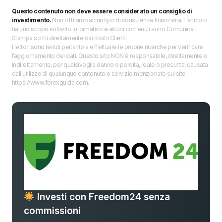
Questo contenuto non deve essere considerato un consiglio di
investimento.
Non offriamo alcun tipo di consulenza finanziaria. L’articolo
ha uno scopo soltanto informativo e alcuni contenuti sono Comunicati
Stampa scritti direttamente dai nostri Clienti.
I lettori sono tenuti pertanto a effettuare le proprie ricerche per verificare
l’aggiornamento dei dati. Questo sito NON è responsabile, direttamente o
indirettamente, per qualsivoglia danno o perdita, reale o presunta, causata
dall'utilizzo di qualunque contenuto o servizio menzionato sul sito
https://www.forexguida.com.
Investi con Freedom24 senza
commissioni