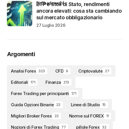
di Shadowx24
BTP e titoli di Stato, rendimenti
ancora elevati: cosa sta cambiando
sul mercato obbligazionario
27 Luglio 2026
Argomenti
Analisi Forex
CFD
Criptovalute
323
6
27
Editoriali
Finanza
171
213
Forex Trading per principianti
171
Guida Opzioni Binarie
Linee di Studio
22
15
Migliori Broker Forex
Norme sul FOREX
22
11
Nozioni di Forex Trading
pillole Forex
77
32