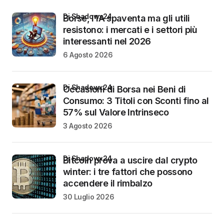
di Shadowx24
Borse, l’IA spaventa ma gli utili
resistono: i mercati e i settori più
interessanti nel 2026
6 Agosto 2026
di Shadowx24
Occasioni di Borsa nei Beni di
Consumo: 3 Titoli con Sconti fino al
57% sul Valore Intrinseco
3 Agosto 2026
di Shadowx24
Bitcoin prova a uscire dal crypto
winter: i tre fattori che possono
accendere il rimbalzo
30 Luglio 2026