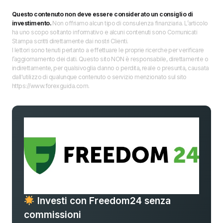
Questo contenuto non deve essere considerato un consiglio di
investimento.
Non offriamo alcun tipo di consulenza finanziaria. L’articolo
ha uno scopo soltanto informativo e alcuni contenuti sono Comunicati
Stampa scritti direttamente dai nostri Clienti.
I lettori sono tenuti pertanto a effettuare le proprie ricerche per verificare
l’aggiornamento dei dati. Questo sito NON è responsabile, direttamente o
indirettamente, per qualsivoglia danno o perdita, reale o presunta, causata
dall'utilizzo di qualunque contenuto o servizio menzionato sul sito
https://www.forexguida.com.
Investi con Freedom24 senza
commissioni