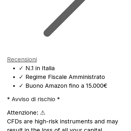
Recensioni
✓
N.1 in Italia
✓
Regime Fiscale Amministrato
✓
Buono Amazon fino a 15.000€
* Avviso di rischio *
Attenzione:
⚠
CFDs are high-risk instruments and may
result in the loss of all your capital.