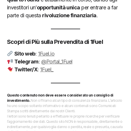
investitori un’
opportunità unica
per entrare a far
parte di questa
rivoluzione finanziaria
.
Scopri di Più sulla Prevendita di 1Fuel
Sito web
:
1Fuel.io
Telegram
:
@Portal_1Fuel
Twitter/X
:
1Fuel_
Questo contenuto non deve essere considerato un consiglio di
investimento.
Non offriamo alcun tipo di consulenza finanziaria. L’articolo
ha uno scopo soltanto informativo e alcuni contenuti sono Comunicati
Stampa scritti direttamente dai nostri Clienti.
I lettori sono tenuti pertanto a effettuare le proprie ricerche per verificare
l’aggiornamento dei dati. Questo sito NON è responsabile, direttamente o
indirettamente, per qualsivoglia danno o perdita, reale o presunta, causata