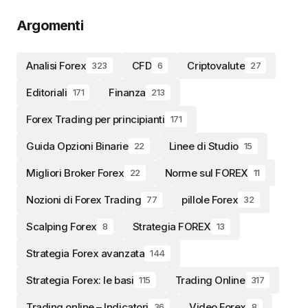
Argomenti
Analisi Forex
CFD
Criptovalute
323
6
27
Editoriali
Finanza
171
213
Forex Trading per principianti
171
Guida Opzioni Binarie
Linee di Studio
22
15
Migliori Broker Forex
Norme sul FOREX
22
11
Nozioni di Forex Trading
pillole Forex
77
32
Scalping Forex
Strategia FOREX
8
13
Strategia Forex avanzata
144
Strategia Forex: le basi
Trading Online
115
317
Trading online – Indicatori
Video Forex
36
8