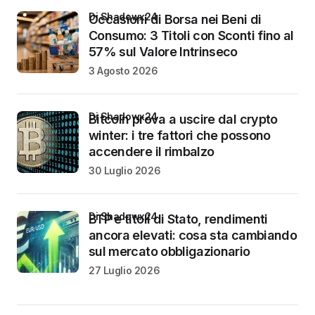
di Shadowx24
Occasioni di Borsa nei Beni di
Consumo: 3 Titoli con Sconti fino al
57% sul Valore Intrinseco
3 Agosto 2026
di Shadowx24
Bitcoin prova a uscire dal crypto
winter: i tre fattori che possono
accendere il rimbalzo
30 Luglio 2026
di Shadowx24
BTP e titoli di Stato, rendimenti
ancora elevati: cosa sta cambiando
sul mercato obbligazionario
27 Luglio 2026