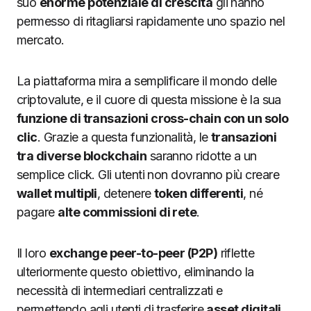
suo
enorme potenziale di crescita
gli hanno
permesso di ritagliarsi rapidamente uno spazio nel
mercato.
La piattaforma mira a semplificare il mondo delle
criptovalute, e il cuore di questa missione è la sua
funzione di transazioni cross-chain con un solo
clic
. Grazie a questa funzionalità, le
transazioni
tra diverse blockchain
saranno ridotte a un
semplice click. Gli utenti non dovranno più creare
wallet multipli
, detenere
token differenti
, né
pagare
alte commissioni di rete
.
Il loro
exchange peer-to-peer (P2P)
riflette
ulteriormente questo obiettivo, eliminando la
necessità di intermediari centralizzati e
permettendo agli utenti di trasferire
asset digitali