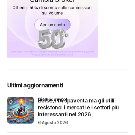
Ultimi aggiornamenti
di Shadowx24
Borse, l’IA spaventa ma gli utili
resistono: i mercati e i settori più
interessanti nel 2026
6 Agosto 2026