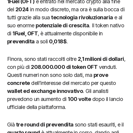
1Fuel (OFT)
è entrato nel mercato crypto alla fine
del
2024
in modo discreto, ma ora è sulla bocca di
tutti grazie alla sua
tecnologia rivoluzionaria
e al
suo enorme
potenziale di crescita
. Il token nativo
di
1Fuel, OFT
, è attualmente disponibile in
prevendita
a soli
0,018$
.
Finora, sono stati raccolti oltre
2,1 milioni di dollari
,
con più di
208.000.000 di token OFT
venduti.
Questi numeri non sono solo dati, ma
prove
concrete
dell’interesse del mercato per questo
wallet ed exchange innovativo
. Gli analisti
prevedono un aumento di
100 volte
dopo il lancio
ufficiale della piattaforma.
Già
tre round di prevendita
sono stati esauriti, e il
quarto round
è attualmente in corso, dando agli