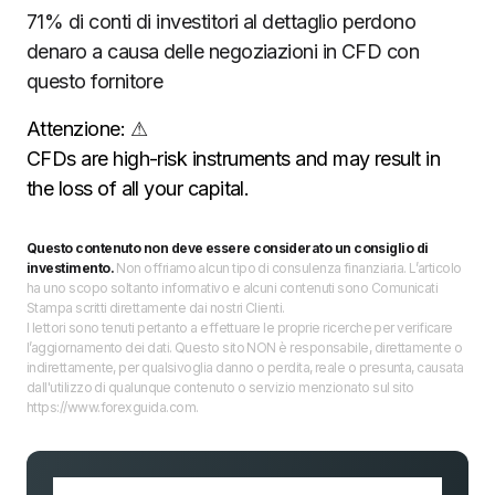
71% di conti di investitori al dettaglio perdono
denaro a causa delle negoziazioni in CFD con
questo fornitore
Attenzione:
⚠
CFDs are high-risk instruments and may result in
the loss of all your capital.
Questo contenuto non deve essere considerato un consiglio di
investimento.
Non offriamo alcun tipo di consulenza finanziaria. L’articolo
ha uno scopo soltanto informativo e alcuni contenuti sono Comunicati
Stampa scritti direttamente dai nostri Clienti.
I lettori sono tenuti pertanto a effettuare le proprie ricerche per verificare
l’aggiornamento dei dati. Questo sito NON è responsabile, direttamente o
indirettamente, per qualsivoglia danno o perdita, reale o presunta, causata
dall'utilizzo di qualunque contenuto o servizio menzionato sul sito
https://www.forexguida.com.