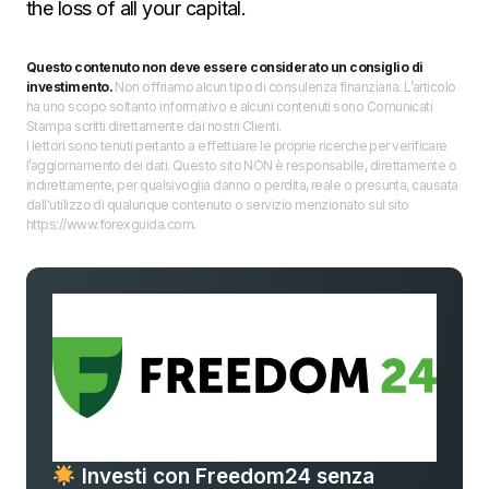
the loss of all your capital.
Questo contenuto non deve essere considerato un consiglio di
investimento.
Non offriamo alcun tipo di consulenza finanziaria. L’articolo
ha uno scopo soltanto informativo e alcuni contenuti sono Comunicati
Stampa scritti direttamente dai nostri Clienti.
I lettori sono tenuti pertanto a effettuare le proprie ricerche per verificare
l’aggiornamento dei dati. Questo sito NON è responsabile, direttamente o
indirettamente, per qualsivoglia danno o perdita, reale o presunta, causata
dall'utilizzo di qualunque contenuto o servizio menzionato sul sito
https://www.forexguida.com.
Investi con Freedom24 senza