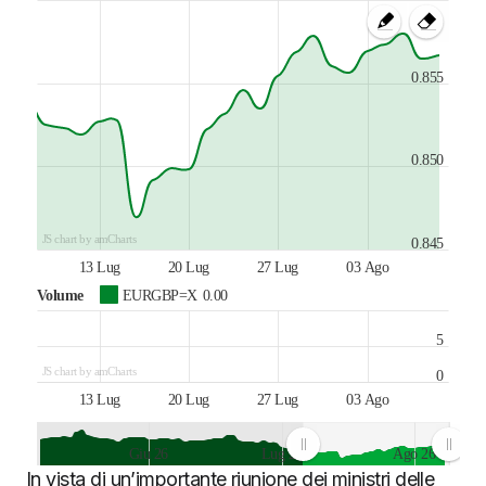
0.855
0.850
JS chart by amCharts
0.845
13 Lug
20 Lug
27 Lug
03 Ago
Volume
EURGBP=X
0.00
5
JS chart by amCharts
0
13 Lug
20 Lug
27 Lug
03 Ago
Giu 26
Lug 26
Ago 26
In vista di un’importante riunione dei ministri delle
JS chart by amCharts