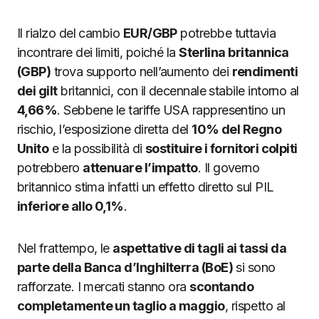
Il rialzo del cambio
EUR/GBP
potrebbe tuttavia
incontrare dei limiti, poiché la
Sterlina britannica
(GBP)
trova supporto nell’aumento dei
rendimenti
dei gilt
britannici, con il decennale stabile intorno al
4,66%
. Sebbene le tariffe USA rappresentino un
rischio, l’esposizione diretta del
10% del Regno
Unito
e la possibilità di
sostituire i fornitori colpiti
potrebbero
attenuare l’impatto
. Il governo
britannico stima infatti un effetto diretto sul PIL
inferiore allo 0,1%
.
Nel frattempo, le
aspettative di tagli ai tassi da
parte della Banca d’Inghilterra (BoE)
si sono
rafforzate. I mercati stanno ora
scontando
completamente un taglio a maggio
, rispetto al