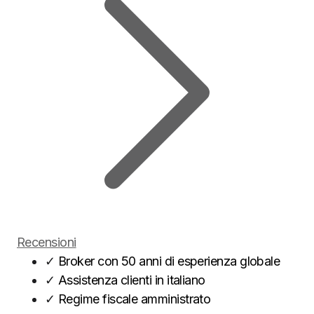
Recensioni
✓
Broker con 50 anni di esperienza globale
✓
Assistenza clienti in italiano
✓
Regime fiscale amministrato