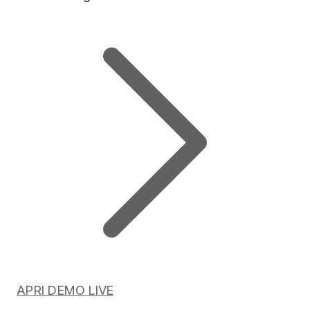
APRI DEMO LIVE