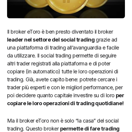
Il broker eToro è ben presto diventato il broker
leader nel settore del social trading
grazie ad
una piattaforma di trading all’avanguardia e facile
da utilizzare. Il social trading permette di seguire
altri trader registrati alla piattaforma e di poter
copiare (in automatico) tutte le loro operazioni di
trading. Già, avete capito bene: potrete cercare i
trader più esperti e con le migliori performance, per
poi decidere quanto capitale investire su di loro
per
copiare le loro operazioni di trading quotidiane!
Ma il broker eToro non è solo “la casa” del social
trading. Questo broker
permette di fare trading