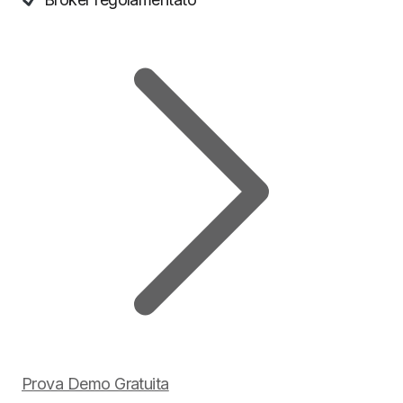
Prova Demo Gratuita