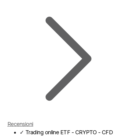
Recensioni
✓
Trading online ETF - CRYPTO - CFD