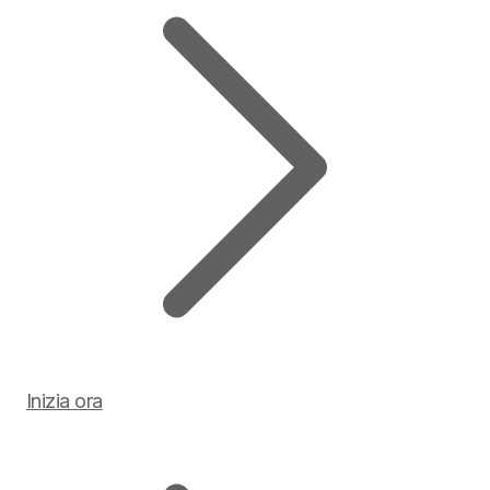
Inizia ora