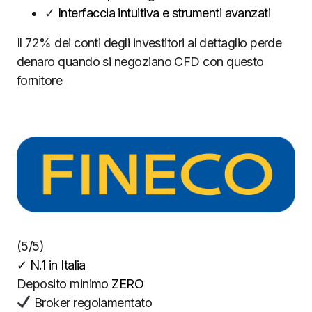
✓
Interfaccia intuitiva e strumenti avanzati
Il 72% dei conti degli investitori al dettaglio perde
denaro quando si negoziano CFD con questo
fornitore
(5/5)
✓
N.1 in Italia
Deposito minimo
ZERO
Broker regolamentato