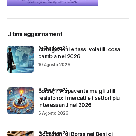
Ultimi aggiornamenti
di Shadowx24
Obbligazioni e tassi volatili: cosa
cambia nel 2026
10 Agosto 2026
di Shadowx24
Borse, l’IA spaventa ma gli utili
resistono: i mercati e i settori più
interessanti nel 2026
6 Agosto 2026
di Shadowx24
Occasioni di Borsa nei Beni di