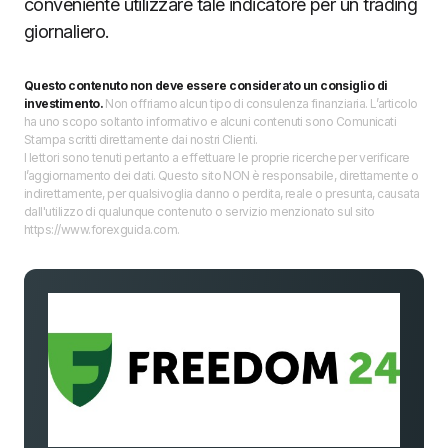
conveniente utilizzare tale indicatore per un trading
giornaliero.
Questo contenuto non deve essere considerato un consiglio di
investimento.
Non offriamo alcun tipo di consulenza finanziaria. L’articolo
ha uno scopo soltanto informativo e alcuni contenuti sono Comunicati
Stampa scritti direttamente dai nostri Clienti.
I lettori sono tenuti pertanto a effettuare le proprie ricerche per verificare
l’aggiornamento dei dati. Questo sito NON è responsabile, direttamente o
indirettamente, per qualsivoglia danno o perdita, reale o presunta, causata
dall'utilizzo di qualunque contenuto o servizio menzionato sul sito
https://www.forexguida.com.