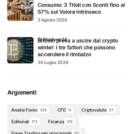
Consumo: 3 Titoli con Sconti fino al
57% sul Valore Intrinseco
3 Agosto 2026
di Shadowx24
Bitcoin prova a uscire dal crypto
winter: i tre fattori che possono
accendere il rimbalzo
30 Luglio 2026
Argomenti
Analisi Forex
CFD
Criptovalute
323
6
27
Editoriali
Finanza
172
213
Forex Trading per principianti
171