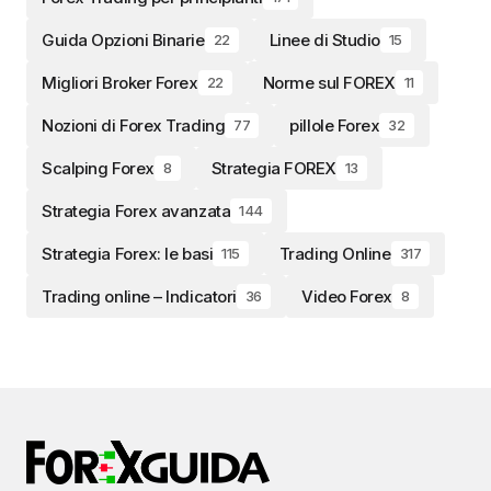
Guida Opzioni Binarie
Linee di Studio
22
15
Migliori Broker Forex
Norme sul FOREX
22
11
Nozioni di Forex Trading
pillole Forex
77
32
Scalping Forex
Strategia FOREX
8
13
Strategia Forex avanzata
144
Strategia Forex: le basi
Trading Online
115
317
Trading online – Indicatori
Video Forex
36
8