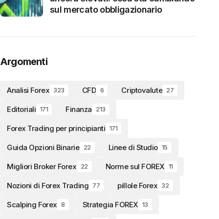
sul mercato obbligazionario
Argomenti
Analisi Forex
CFD
Criptovalute
323
6
27
Editoriali
Finanza
171
213
Forex Trading per principianti
171
Guida Opzioni Binarie
Linee di Studio
22
15
Migliori Broker Forex
Norme sul FOREX
22
11
Nozioni di Forex Trading
pillole Forex
77
32
Scalping Forex
Strategia FOREX
8
13