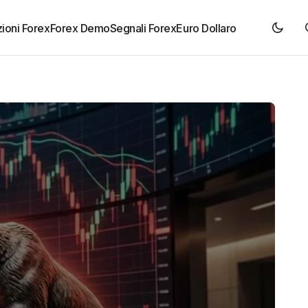
ioni Forex
Forex Demo
Segnali Forex
Euro Dollaro