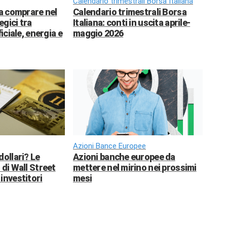
Calendario trimestrali Borsa Italiana
da comprare nel
Calendario trimestrali Borsa
egici tra
Italiana: conti in uscita aprile-
ficiale, energia e
maggio 2026
Azioni Bance Europee
dollari? Le
Azioni banche europee da
 di Wall Street
mettere nel mirino nei prossimi
investitori
mesi