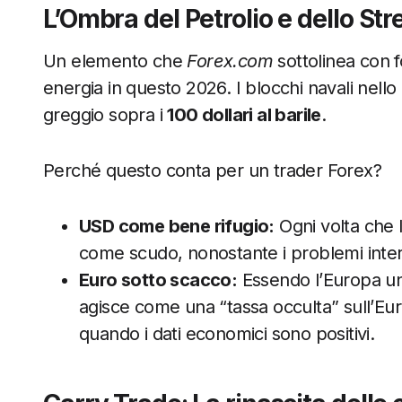
L’Ombra del Petrolio e dello St
Un elemento che
Forex.com
sottolinea con f
energia in questo 2026. I blocchi navali nell
greggio sopra i
100 dollari al barile
.
Perché questo conta per un trader Forex?
USD come bene rifugio:
Ogni volta che l
come scudo, nonostante i problemi inter
Euro sotto scacco:
Essendo l’Europa un 
agisce come una “tassa occulta” sull’Euro
quando i dati economici sono positivi.