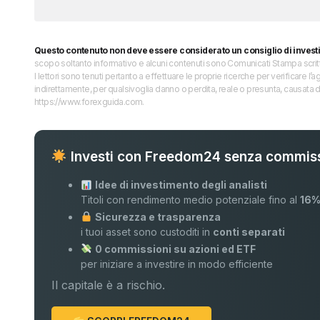
Questo contenuto non deve essere considerato un consiglio di invest
scopo soltanto informativo e alcuni contenuti sono Comunicati Stampa scritti 
I lettori sono tenuti pertanto a effettuare le proprie ricerche per verificare
indirettamente, per qualsivoglia danno o perdita, reale o presunta, causata d
https://www.forexguida.com.
Investi con Freedom24 senza commiss
Idee di investimento degli analisti
Titoli con rendimento medio potenziale fino al
16
Sicurezza e trasparenza
i tuoi asset sono custoditi in
conti separati
0 commissioni su azioni ed ETF
per iniziare a investire in modo efficiente
Il capitale è a rischio.