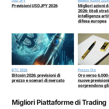
USD JPY
Migliori Azioni 2026
Previsioni USDJPY 2026
Migliori azioni 
2026: titoli strat
intelligenza arti
difesa europea
BTC 2026
Prezzo Oro
Bitcoin 2026: previsioni di
Oro verso 6.000 
prezzo e scenari di mercato
nuove previsioni
sorprendono gli 
Migliori Piattaforme di Trading