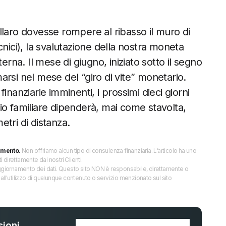
llaro dovesse rompere al ribasso il muro di
tecnici), la svalutazione della nostra moneta
erna. Il mese di giugno, iniziato sotto il segno
rmarsi nel mese del “giro di vite” monetario.
inanziarie imminenti, i prossimi dieci giorni
ncio familiare dipenderà, mai come stavolta,
etri di distanza.
imento.
Non offriamo alcun tipo di consulenza finanziaria. L’articolo ha uno
direttamente dai nostri Clienti.
 l’aggiornamento dei dati. Questo sito NON è responsabile, direttamente o
all'utilizzo di qualunque contenuto o servizio menzionato sul sito
ioni