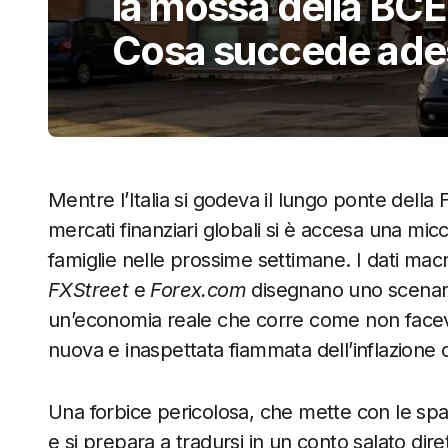
la mossa della BCE
Cosa succede ade
Mentre l’Italia si godeva il lungo ponte della 
mercati finanziari globali si è accesa una micci
famiglie nelle prossime settimane. I dati macr
FXStreet
e
Forex.com
disegnano uno scenari
un’economia reale che corre come non facev
nuova e inaspettata fiammata dell’inflazione c
Una forbice pericolosa, che mette con le sp
e si prepara a tradursi in un conto salato dire