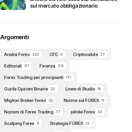
sul mercato obbligazionario
Argomenti
Analisi Forex
CFD
Criptovalute
323
6
27
Editoriali
Finanza
171
213
Forex Trading per principianti
171
Guida Opzioni Binarie
Linee di Studio
22
15
Migliori Broker Forex
Norme sul FOREX
22
11
Nozioni di Forex Trading
pillole Forex
77
32
Scalping Forex
Strategia FOREX
8
13