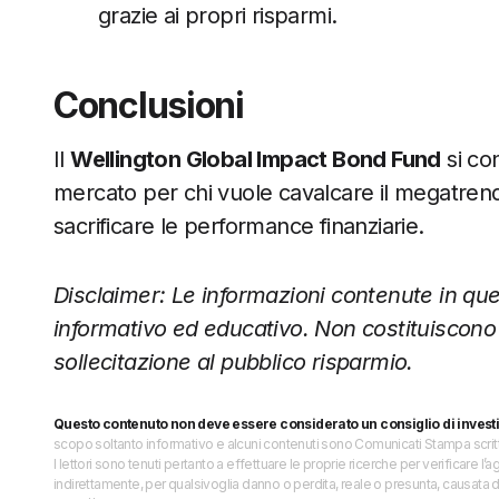
grazie ai propri risparmi.
Conclusioni
Il
Wellington Global Impact Bond Fund
si co
mercato per chi vuole cavalcare il megatrend 
sacrificare le performance finanziarie.
Disclaimer: Le informazioni contenute in qu
informativo ed educativo. Non costituiscono
sollecitazione al pubblico risparmio.
Questo contenuto non deve essere considerato un consiglio di invest
scopo soltanto informativo e alcuni contenuti sono Comunicati Stampa scritti 
I lettori sono tenuti pertanto a effettuare le proprie ricerche per verificare
indirettamente, per qualsivoglia danno o perdita, reale o presunta, causata d