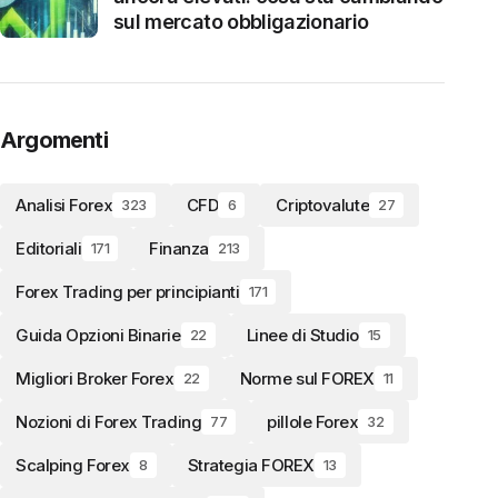
sul mercato obbligazionario
Argomenti
Analisi Forex
CFD
Criptovalute
323
6
27
Editoriali
Finanza
171
213
Forex Trading per principianti
171
Guida Opzioni Binarie
Linee di Studio
22
15
Migliori Broker Forex
Norme sul FOREX
22
11
Nozioni di Forex Trading
pillole Forex
77
32
Scalping Forex
Strategia FOREX
8
13