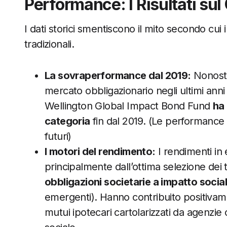
Performance: I Risultati su
I dati storici smentiscono il mito secondo cui 
tradizionali.
La sovraperformance dal 2019:
Nonostan
mercato obbligazionario negli ultimi anni a
Wellington Global Impact Bond Fund
ha
categoria
fin dal 2019. (Le performance
futuri)
I motori del rendimento:
I rendimenti in
principalmente dall’ottima selezione dei t
obbligazioni societarie a impatto socia
emergenti). Hanno contribuito positivament
mutui ipotecari cartolarizzati da agenzie c