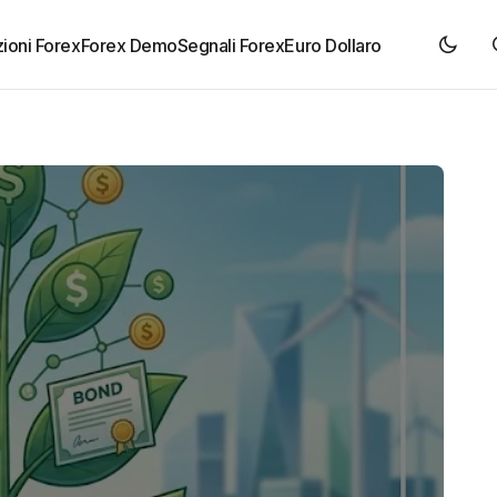
ioni Forex
Forex Demo
Segnali Forex
Euro Dollaro