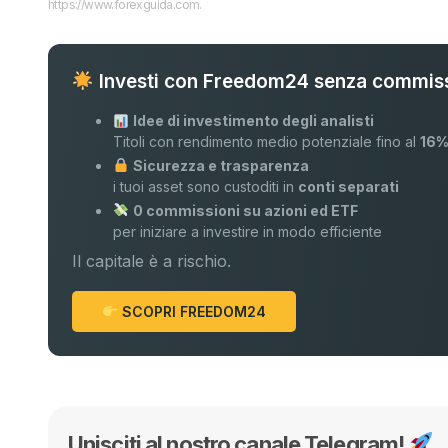
https://www.forexguida.com.
Investi con Freedom24 senza commiss
Idee di investimento degli analisti
Titoli con rendimento medio potenziale fino al
16
Sicurezza e trasparenza
i tuoi asset sono custoditi in
conti separati
0 commissioni su azioni ed ETF
per iniziare a investire in modo efficiente
Il capitale è a rischio.
SCOPRI FREEDOM24
Unisciti al nostro canale Telegram!