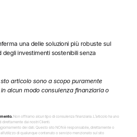
nferma una delle soluzioni più robuste sul
degli investimenti sostenibili senza
esto articolo sono a scopo puramente
 in alcun modo consulenza finanziaria o
imento.
Non offriamo alcun tipo di consulenza finanziaria. L’articolo ha uno
direttamente dai nostri Clienti.
 l’aggiornamento dei dati. Questo sito NON è responsabile, direttamente o
all'utilizzo di qualunque contenuto o servizio menzionato sul sito