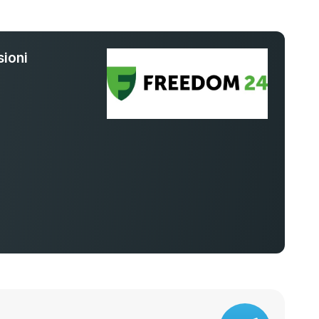
ioni
%