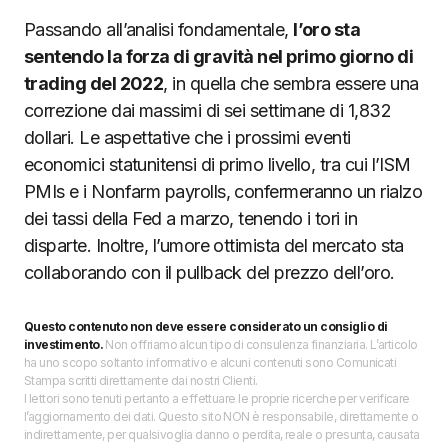
Passando all’analisi fondamentale,
l’oro sta
sentendo la forza di gravità nel primo giorno di
trading del 2022
, in quella che sembra essere una
correzione dai massimi di sei settimane di 1,832
dollari. Le aspettative che i prossimi eventi
economici statunitensi di primo livello, tra cui l’ISM
PMIs e i Nonfarm payrolls, confermeranno un rialzo
dei tassi della Fed a marzo, tenendo i tori in
disparte. Inoltre, l’umore ottimista del mercato sta
collaborando con il pullback del prezzo dell’oro.
Questo contenuto non deve essere considerato un consiglio di
investimento.
Non offriamo alcun tipo di consulenza finanziaria. L’articolo
ha uno scopo soltanto informativo e alcuni contenuti sono Comunicati
Stampa scritti direttamente dai nostri Clienti.
I lettori sono tenuti pertanto a effettuare le proprie ricerche per verificare
l’aggiornamento dei dati. Questo sito NON è responsabile, direttamente o
indirettamente, per qualsivoglia danno o perdita, reale o presunta, causata