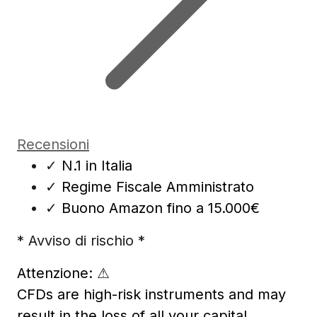
Recensioni
✓
N.1 in Italia
✓
Regime Fiscale Amministrato
✓
Buono Amazon fino a 15.000€
* Avviso di rischio *
Attenzione:
⚠
CFDs are high-risk instruments and may
result in the loss of all your capital.