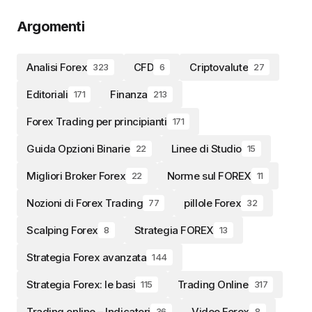
Argomenti
Analisi Forex
CFD
Criptovalute
323
6
27
Editoriali
Finanza
171
213
Forex Trading per principianti
171
Guida Opzioni Binarie
Linee di Studio
22
15
Migliori Broker Forex
Norme sul FOREX
22
11
Nozioni di Forex Trading
pillole Forex
77
32
Scalping Forex
Strategia FOREX
8
13
Strategia Forex avanzata
144
Strategia Forex: le basi
Trading Online
115
317
Trading online – Indicatori
Video Forex
36
8