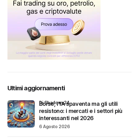
Ultimi aggiornamenti
di Shadowx24
Borse, l’IA spaventa ma gli utili
resistono: i mercati e i settori più
interessanti nel 2026
6 Agosto 2026