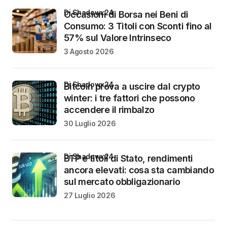
di Shadowx24
Occasioni di Borsa nei Beni di
Consumo: 3 Titoli con Sconti fino al
57% sul Valore Intrinseco
3 Agosto 2026
di Shadowx24
Bitcoin prova a uscire dal crypto
winter: i tre fattori che possono
accendere il rimbalzo
30 Luglio 2026
di Shadowx24
BTP e titoli di Stato, rendimenti
ancora elevati: cosa sta cambiando
sul mercato obbligazionario
27 Luglio 2026