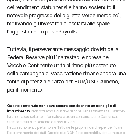
dei rendimenti statunitensi e hanno sostenuto il
notevole progresso del biglietto verde mercoledì,
motivando gli investitori a lasciarsi alle spalle
l’aggiustamento post-Payrolls.
Tuttavia, il perseverante messaggio dovish della
Federal Reserve più l’inarrestabile ripresa nel
Vecchio Continente unita al ritmo più sostenuto
della campagna di vaccinazione rimane ancora una
fonte di potenziale rialzo per EUR/USD. Almeno,
per il momento.
Questo contenuto non deve essere considerato un consiglio di
investimento.
Non offriamo alcun tipo di consulenza finanziaria. L’articolo
ha uno scopo soltanto informativo e alcuni contenuti sono Comunicati
Stampa scritti direttamente dai nostri Clienti.
I lettori sono tenuti pertanto a effettuare le proprie ricerche per verificare
l’aggiornamento dei dati. Questo sito NON è responsabile, direttamente o