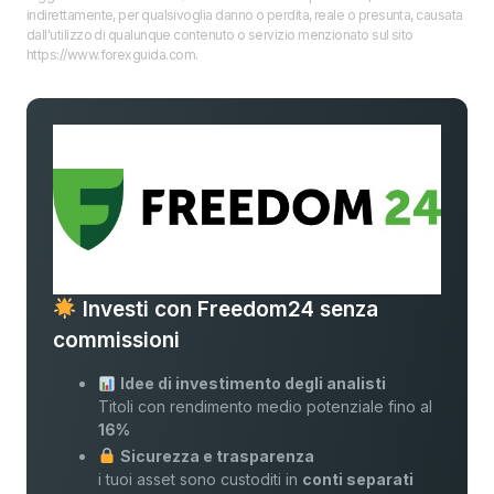
indirettamente, per qualsivoglia danno o perdita, reale o presunta, causata
dall'utilizzo di qualunque contenuto o servizio menzionato sul sito
https://www.forexguida.com.
Investi con Freedom24 senza
commissioni
Idee di investimento degli analisti
Titoli con rendimento medio potenziale fino al
16%
Sicurezza e trasparenza
i tuoi asset sono custoditi in
conti separati