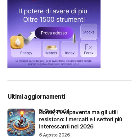
Ultimi aggiornamenti
di Shadowx24
Borse, l’IA spaventa ma gli utili
resistono: i mercati e i settori più
interessanti nel 2026
6 Agosto 2026