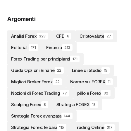
Argomenti
Analisi Forex
CFD
Criptovalute
323
6
27
Editoriali
Finanza
171
213
Forex Trading per principianti
171
Guida Opzioni Binarie
Linee di Studio
22
15
Migliori Broker Forex
Norme sul FOREX
22
11
Nozioni di Forex Trading
pillole Forex
77
32
Scalping Forex
Strategia FOREX
8
13
Strategia Forex avanzata
144
Strategia Forex: le basi
Trading Online
115
317