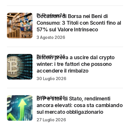
di Shadowx24
Occasioni di Borsa nei Beni di
Consumo: 3 Titoli con Sconti fino al
57% sul Valore Intrinseco
3 Agosto 2026
di Shadowx24
Bitcoin prova a uscire dal crypto
winter: i tre fattori che possono
accendere il rimbalzo
30 Luglio 2026
di Shadowx24
BTP e titoli di Stato, rendimenti
ancora elevati: cosa sta cambiando
sul mercato obbligazionario
27 Luglio 2026