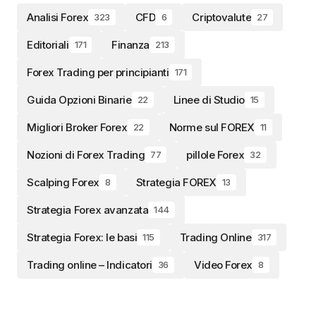
Analisi Forex
CFD
Criptovalute
323
6
27
Editoriali
Finanza
171
213
Forex Trading per principianti
171
Guida Opzioni Binarie
Linee di Studio
22
15
Migliori Broker Forex
Norme sul FOREX
22
11
Nozioni di Forex Trading
pillole Forex
77
32
Scalping Forex
Strategia FOREX
8
13
Strategia Forex avanzata
144
Strategia Forex: le basi
Trading Online
115
317
Trading online – Indicatori
Video Forex
36
8