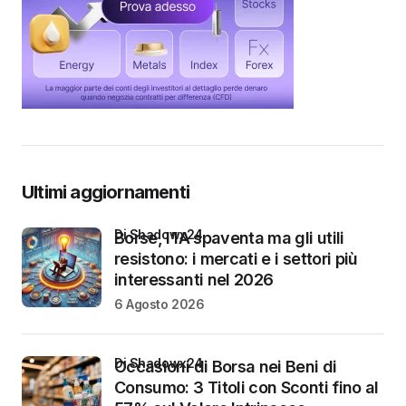
Ultimi aggiornamenti
di Shadowx24
Borse, l’IA spaventa ma gli utili
resistono: i mercati e i settori più
interessanti nel 2026
6 Agosto 2026
di Shadowx24
Occasioni di Borsa nei Beni di
Consumo: 3 Titoli con Sconti fino al