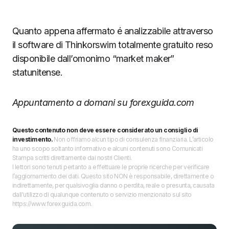
Quanto appena affermato é analizzabile attraverso
il software di Thinkorswim totalmente gratuito reso
disponibile dall’omonimo “market maker”
statunitense.
Appuntamento a domani su forexguida.com
Questo contenuto non deve essere considerato un consiglio di
investimento.
Non offriamo alcun tipo di consulenza finanziaria. L’articolo
ha uno scopo soltanto informativo e alcuni contenuti sono Comunicati
Stampa scritti direttamente dai nostri Clienti.
I lettori sono tenuti pertanto a effettuare le proprie ricerche per verificare
l’aggiornamento dei dati. Questo sito NON è responsabile, direttamente o
indirettamente, per qualsivoglia danno o perdita, reale o presunta, causata
dall'utilizzo di qualunque contenuto o servizio menzionato sul sito
https://www.forexguida.com.