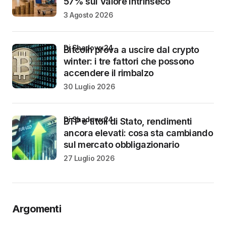
57% sul Valore Intrinseco
3 Agosto 2026
di Shadowx24
Bitcoin prova a uscire dal crypto
winter: i tre fattori che possono
accendere il rimbalzo
30 Luglio 2026
di Shadowx24
BTP e titoli di Stato, rendimenti
ancora elevati: cosa sta cambiando
sul mercato obbligazionario
27 Luglio 2026
Argomenti