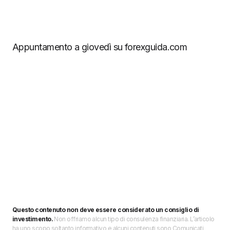
Appuntamento a giovedì su forexguida.com
Questo contenuto non deve essere considerato un consiglio di
investimento.
Non offriamo alcun tipo di consulenza finanziaria. L’articolo
ha uno scopo soltanto informativo e alcuni contenuti sono Comunicati