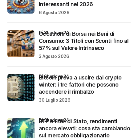
interessanti nel 2026
6 Agosto 2026
di Shadowx24
Occasioni di Borsa nei Beni di
Consumo: 3 Titoli con Sconti fino al
57% sul Valore Intrinseco
3 Agosto 2026
di Shadowx24
Bitcoin prova a uscire dal crypto
winter: i tre fattori che possono
accendere il rimbalzo
30 Luglio 2026
di Shadowx24
BTP e titoli di Stato, rendimenti
ancora elevati: cosa sta cambiando
sul mercato obbligazionario