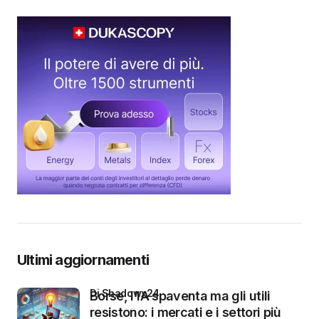
Ultimi aggiornamenti
di Shadowx24
Borse, l’IA spaventa ma gli utili
resistono: i mercati e i settori più