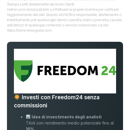
Stampa scritti direttamente dai nostri Clienti.
I lettori sono tenuti pertanto a effettuare le proprie ricerche per verificare
l’aggiornamento dei dati. Questo sito NON è responsabile, direttamente o
indirettamente, per qualsivoglia danno o perdita, reale o presunta, causata
dall'utilizzo di qualunque contenuto o servizio menzionato sul sito
https://www.forexguida.com.
Investi con Freedom24 senza
commissioni
Idee di investimento degli analisti
Titoli con rendimento medio potenziale fino al
16%