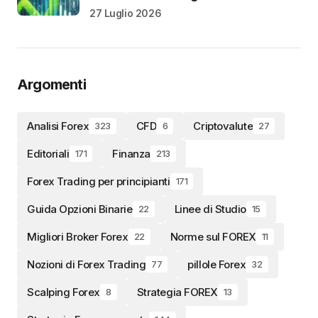
27 Luglio 2026
Argomenti
Analisi Forex
CFD
Criptovalute
323
6
27
Editoriali
Finanza
171
213
Forex Trading per principianti
171
Guida Opzioni Binarie
Linee di Studio
22
15
Migliori Broker Forex
Norme sul FOREX
22
11
Nozioni di Forex Trading
pillole Forex
77
32
Scalping Forex
Strategia FOREX
8
13