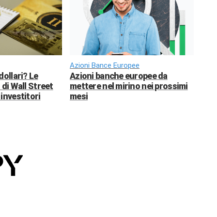
Azioni Bance Europee
dollari? Le
Azioni banche europee da
 di Wall Street
mettere nel mirino nei prossimi
investitori
mesi