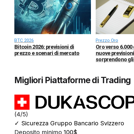
BTC 2026
Prezzo Oro
Bitcoin 2026: previsioni di
Oro verso 6.000 
prezzo e scenari di mercato
nuove previsioni
sorprendono gli 
Migliori Piattaforme di Trading
(4/5)
✓
Sicurezza Gruppo Bancario Svizzero
Deposito minimo
100$