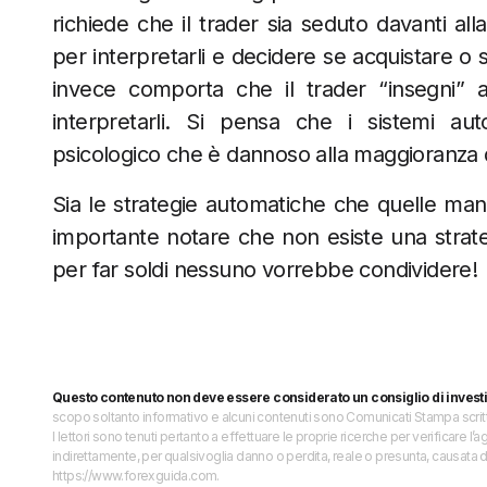
richiede che il trader sia seduto davanti al
per interpretarli e decidere se acquistare o
invece comporta che il trader “insegni” 
interpretarli. Si pensa che i sistemi auto
psicologico che è dannoso alla maggioranza d
Sia le strategie automatiche che quelle manua
importante notare che non esiste una strateg
per far soldi nessuno vorrebbe condividere!
Questo contenuto non deve essere considerato un consiglio di invest
scopo soltanto informativo e alcuni contenuti sono Comunicati Stampa scritti 
I lettori sono tenuti pertanto a effettuare le proprie ricerche per verificare
indirettamente, per qualsivoglia danno o perdita, reale o presunta, causata d
https://www.forexguida.com.