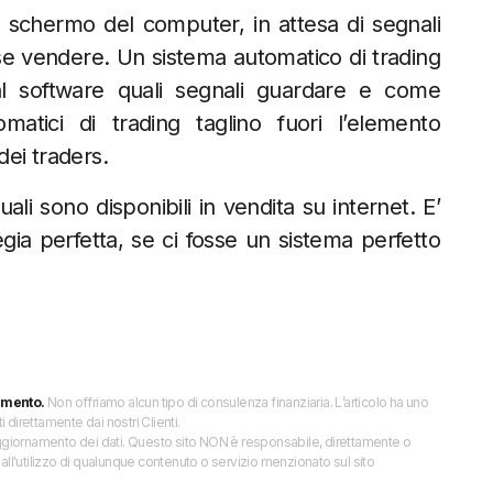
la schermo del computer, in attesa di segnali
 se vendere. Un sistema automatico di trading
al software quali segnali guardare e come
matici di trading taglino fuori l’elemento
ei traders.
li sono disponibili in vendita su internet. E’
ia perfetta, se ci fosse un sistema perfetto
imento.
Non offriamo alcun tipo di consulenza finanziaria. L’articolo ha uno
direttamente dai nostri Clienti.
 l’aggiornamento dei dati. Questo sito NON è responsabile, direttamente o
all'utilizzo di qualunque contenuto o servizio menzionato sul sito