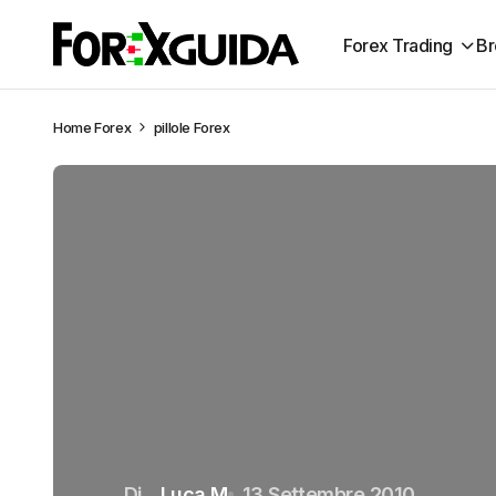
Forex Trading
Br
Home
Forex
pillole Forex
Di
Luca M
13 Settembre 2010