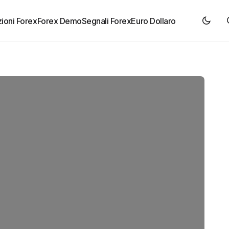
ioni Forex
Forex Demo
Segnali Forex
Euro Dollaro