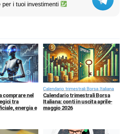
 per i tuoi investimenti
Calendario trimestrali Borsa Italiana
da comprare nel
Calendario trimestrali Borsa
egici tra
Italiana: conti in uscita aprile-
ficiale, energia e
maggio 2026