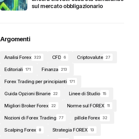
sul mercato obbligazionario
Argomenti
Analisi Forex
CFD
Criptovalute
323
6
27
Editoriali
Finanza
171
213
Forex Trading per principianti
171
Guida Opzioni Binarie
Linee di Studio
22
15
Migliori Broker Forex
Norme sul FOREX
22
11
Nozioni di Forex Trading
pillole Forex
77
32
Scalping Forex
Strategia FOREX
8
13