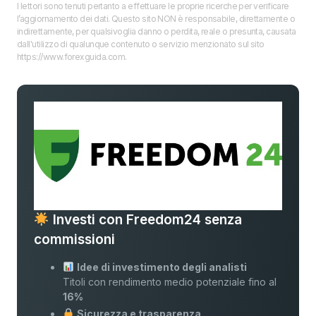
I lettori sono tenuti pertanto a effettuare le proprie ricerche per verificare
l’aggiornamento dei dati. Questo sito NON è responsabile, direttamente o
indirettamente, per qualsivoglia danno o perdita, reale o presunta, causata
dall'utilizzo di qualunque contenuto o servizio menzionato sul sito
https://www.forexguida.com.
Investi con Freedom24 senza
commissioni
Idee di investimento degli analisti
Titoli con rendimento medio potenziale fino al
16%
Sicurezza e trasparenza