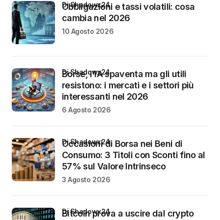
di Shadowx24
Obbligazioni e tassi volatili: cosa
cambia nel 2026
10 Agosto 2026
di Shadowx24
Borse, l’IA spaventa ma gli utili
resistono: i mercati e i settori più
interessanti nel 2026
6 Agosto 2026
di Shadowx24
Occasioni di Borsa nei Beni di
Consumo: 3 Titoli con Sconti fino al
57% sul Valore Intrinseco
3 Agosto 2026
di Shadowx24
Bitcoin prova a uscire dal crypto