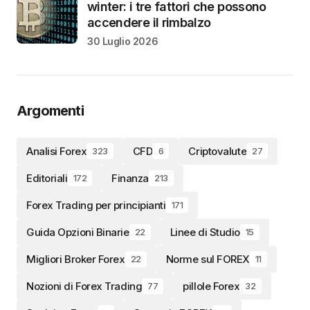
winter: i tre fattori che possono
accendere il rimbalzo
30 Luglio 2026
Argomenti
Analisi Forex
CFD
Criptovalute
323
6
27
Editoriali
Finanza
172
213
Forex Trading per principianti
171
Guida Opzioni Binarie
Linee di Studio
22
15
Migliori Broker Forex
Norme sul FOREX
22
11
Nozioni di Forex Trading
pillole Forex
77
32