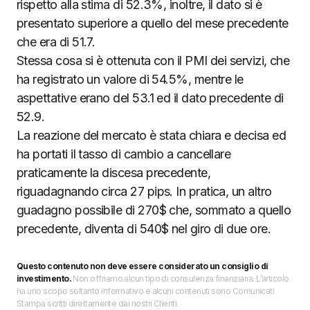
rispetto alla stima di 52.3%, inoltre, il dato si è
presentato superiore a quello del mese precedente
che era di 51.7.
Stessa cosa si è ottenuta con il PMI dei servizi, che
ha registrato un valore di 54.5%, mentre le
aspettative erano del 53.1 ed il dato precedente di
52.9.
La reazione del mercato è stata chiara e decisa ed
ha portati il tasso di cambio a cancellare
praticamente la discesa precedente,
riguadagnando circa 27 pips. In pratica, un altro
guadagno possibile di 270$ che, sommato a quello
precedente, diventa di 540$ nel giro di due ore.
Questo contenuto non deve essere considerato un consiglio di
investimento.
Non offriamo alcun tipo di consulenza finanziaria. L’articolo
ha uno scopo soltanto informativo e alcuni contenuti sono Comunicati
Stampa scritti direttamente dai nostri Clienti.