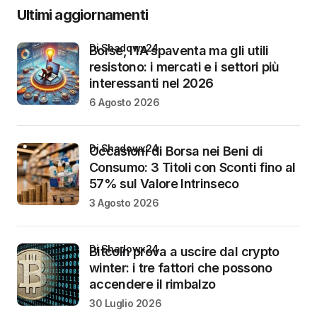
Ultimi aggiornamenti
di Shadowx24
Borse, l’IA spaventa ma gli utili
resistono: i mercati e i settori più
interessanti nel 2026
6 Agosto 2026
di Shadowx24
Occasioni di Borsa nei Beni di
Consumo: 3 Titoli con Sconti fino al
57% sul Valore Intrinseco
3 Agosto 2026
di Shadowx24
Bitcoin prova a uscire dal crypto
winter: i tre fattori che possono
accendere il rimbalzo
30 Luglio 2026