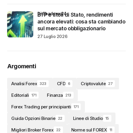
di Shadowx24
BTP e titoli di Stato, rendimenti
ancora elevati: cosa sta cambiando
sul mercato obbligazionario
27 Luglio 2026
Argomenti
Analisi Forex
CFD
Criptovalute
323
6
27
Editoriali
Finanza
171
213
Forex Trading per principianti
171
Guida Opzioni Binarie
Linee di Studio
22
15
Migliori Broker Forex
Norme sul FOREX
22
11