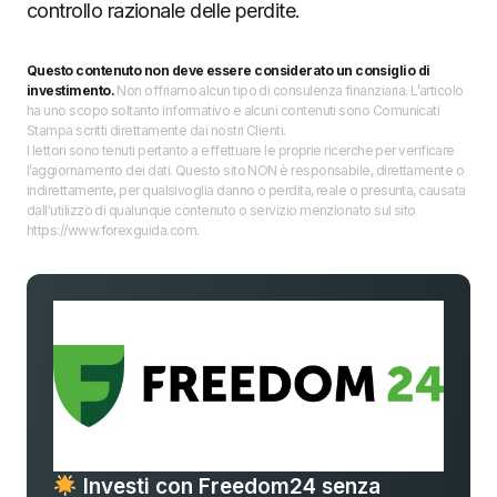
controllo razionale delle perdite.
Questo contenuto non deve essere considerato un consiglio di
investimento.
Non offriamo alcun tipo di consulenza finanziaria. L’articolo
ha uno scopo soltanto informativo e alcuni contenuti sono Comunicati
Stampa scritti direttamente dai nostri Clienti.
I lettori sono tenuti pertanto a effettuare le proprie ricerche per verificare
l’aggiornamento dei dati. Questo sito NON è responsabile, direttamente o
indirettamente, per qualsivoglia danno o perdita, reale o presunta, causata
dall'utilizzo di qualunque contenuto o servizio menzionato sul sito
https://www.forexguida.com.
Investi con Freedom24 senza