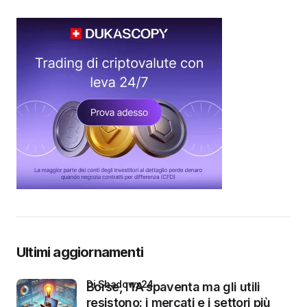
Ultimi aggiornamenti
di Shadowx24
Borse, l’IA spaventa ma gli utili
resistono: i mercati e i settori più