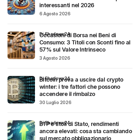
interessanti nel 2026
6 Agosto 2026
di Shadowx24
Occasioni di Borsa nei Beni di
Consumo: 3 Titoli con Sconti fino al
57% sul Valore Intrinseco
3 Agosto 2026
di Shadowx24
Bitcoin prova a uscire dal crypto
winter: i tre fattori che possono
accendere il rimbalzo
30 Luglio 2026
di Shadowx24
BTP e titoli di Stato, rendimenti
ancora elevati: cosa sta cambiando
sul mercato obbligazionario