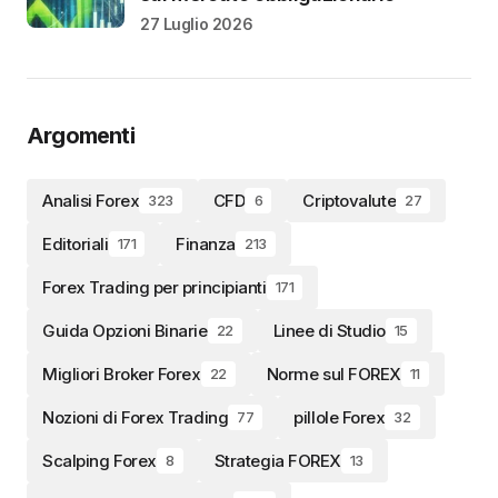
27 Luglio 2026
Argomenti
Analisi Forex
CFD
Criptovalute
323
6
27
Editoriali
Finanza
171
213
Forex Trading per principianti
171
Guida Opzioni Binarie
Linee di Studio
22
15
Migliori Broker Forex
Norme sul FOREX
22
11
Nozioni di Forex Trading
pillole Forex
77
32
Scalping Forex
Strategia FOREX
8
13