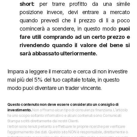
short:
per trarre profitto da una simile
posizione invece, devi entrare a mercato
quando prevedi che il prezzo di li a poco
comincerà a scendere, in questo modo
puoi
fare utili comprando ad un certo prezzo e
rivendendo quando il valore del bene si
sarà abbassato ulteriormente.
Impara a leggere il mercato e cerca di non investire
mai più del 5% del tuo capitale totale, in questo
modo puoi diventare un trader vincente.
Questo contenuto non deve essere considerato un consiglio di
investimento.
Non offriamo alcun tipo di consulenza finanziaria. L’articolo
ha uno scopo soltanto informativo e alcuni contenuti sono Comunicati
Stampa scritti direttamente dai nostri Clienti.
I lettori sono tenuti pertanto a effettuare le proprie ricerche per verificare
l’aggiornamento dei dati. Questo sito NON è responsabile, direttamente o