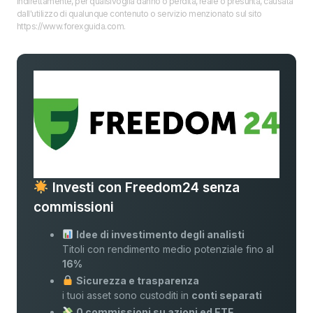
indirettamente, per qualsivoglia danno o perdita, reale o presunta, causata
dall'utilizzo di qualunque contenuto o servizio menzionato sul sito
https://www.forexguida.com.
Investi con Freedom24 senza
commissioni
Idee di investimento degli analisti
Titoli con rendimento medio potenziale fino al
16%
Sicurezza e trasparenza
i tuoi asset sono custoditi in
conti separati
0 commissioni su azioni ed ETF