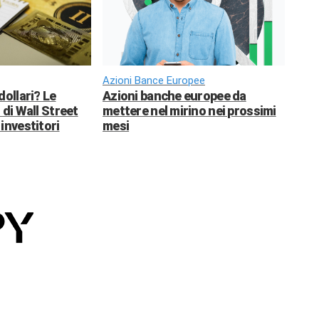
Azioni Bance Europee
dollari? Le
Azioni banche europee da
 di Wall Street
mettere nel mirino nei prossimi
investitori
mesi