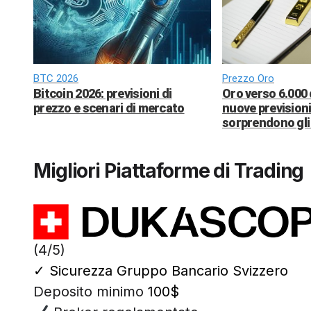
BTC 2026
Prezzo Oro
Bitcoin 2026: previsioni di
Oro verso 6.000 
prezzo e scenari di mercato
nuove previsioni
sorprendono gli 
Migliori Piattaforme di Trading
(4/5)
✓
Sicurezza Gruppo Bancario Svizzero
Deposito minimo
100$