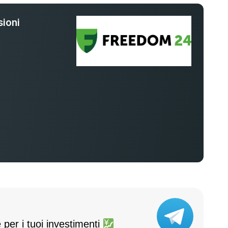
ioni
%
 per i tuoi investimenti