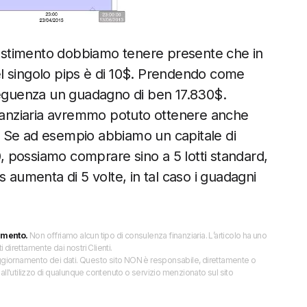
nvestimento dobbiamo tenere presente che in
 del singolo pips è di 10$. Prendendo come
nseguenza un guadagno di ben 17.830$.
inanziaria avremmo potuto ottenere anche
lo. Se ad esempio abbiamo un capitale di
0, possiamo comprare sino a 5 lotti standard,
ips aumenta di 5 volte, in tal caso i guadagni
imento.
Non offriamo alcun tipo di consulenza finanziaria. L’articolo ha uno
direttamente dai nostri Clienti.
 l’aggiornamento dei dati. Questo sito NON è responsabile, direttamente o
all'utilizzo di qualunque contenuto o servizio menzionato sul sito