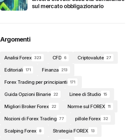
sul mercato obbligazionario
Argomenti
Analisi Forex
CFD
Criptovalute
323
6
27
Editoriali
Finanza
171
213
Forex Trading per principianti
171
Guida Opzioni Binarie
Linee di Studio
22
15
Migliori Broker Forex
Norme sul FOREX
22
11
Nozioni di Forex Trading
pillole Forex
77
32
Scalping Forex
Strategia FOREX
8
13