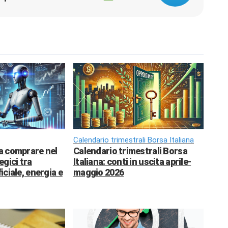
Calendario trimestrali Borsa Italiana
da comprare nel
Calendario trimestrali Borsa
egici tra
Italiana: conti in uscita aprile-
ficiale, energia e
maggio 2026