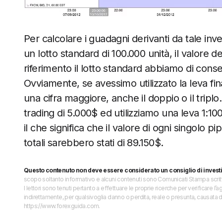
Per calcolare i guadagni derivanti da tale i
un lotto standard di 100.000 unità, il valore
riferimento il lotto standard abbiamo di co
Ovviamente, se avessimo utilizzato la leva f
una cifra maggiore, anche il doppio o il trip
trading di 5.000$ ed utilizziamo una leva 1:10
il che significa che il valore di ogni singolo p
totali sarebbero stati di 89.150$.
Questo contenuto non deve essere considerato un consiglio di invest
scopo soltanto informativo e alcuni contenuti sono Comunicati Stampa scritti 
I lettori sono tenuti pertanto a effettuare le proprie ricerche per verificare
indirettamente, per qualsivoglia danno o perdita, reale o presunta, causata d
https://www.forexguida.com.