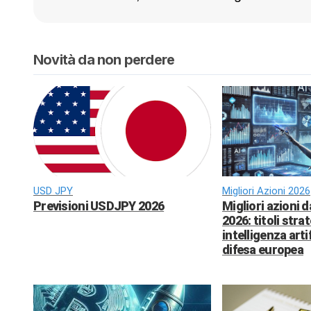
Novità da non perdere
USD JPY
Migliori Azioni 2026
Previsioni USDJPY 2026
Migliori azioni 
2026: titoli strat
intelligenza arti
difesa europea