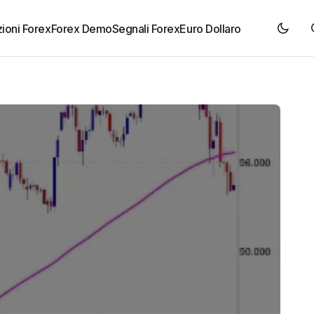
ioni Forex
Forex Demo
Segnali Forex
Euro Dollaro