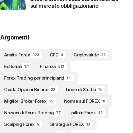
sul mercato obbligazionario
Argomenti
Analisi Forex
CFD
Criptovalute
323
6
27
Editoriali
Finanza
171
213
Forex Trading per principianti
171
Guida Opzioni Binarie
Linee di Studio
22
15
Migliori Broker Forex
Norme sul FOREX
22
11
Nozioni di Forex Trading
pillole Forex
77
32
Scalping Forex
Strategia FOREX
8
13