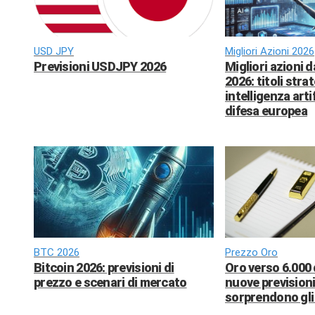
USD JPY
Migliori Azioni 2026
Previsioni USDJPY 2026
Migliori azioni 
2026: titoli strat
intelligenza arti
difesa europea
BTC 2026
Prezzo Oro
Bitcoin 2026: previsioni di
Oro verso 6.000 
prezzo e scenari di mercato
nuove previsioni
sorprendono gli 