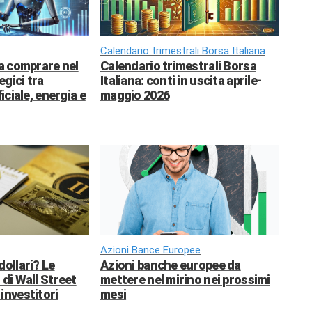
Calendario trimestrali Borsa Italiana
da comprare nel
Calendario trimestrali Borsa
egici tra
Italiana: conti in uscita aprile-
ficiale, energia e
maggio 2026
Azioni Bance Europee
dollari? Le
Azioni banche europee da
 di Wall Street
mettere nel mirino nei prossimi
investitori
mesi