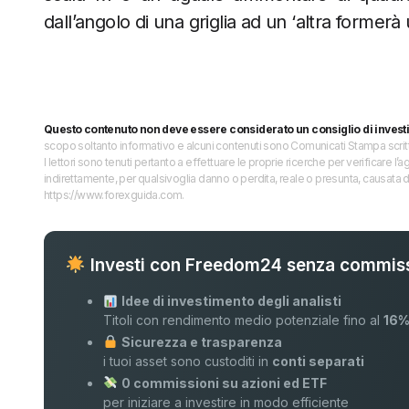
dall’angolo di una griglia ad un ‘altra formerà
Questo contenuto non deve essere considerato un consiglio di invest
scopo soltanto informativo e alcuni contenuti sono Comunicati Stampa scritti 
I lettori sono tenuti pertanto a effettuare le proprie ricerche per verificare
indirettamente, per qualsivoglia danno o perdita, reale o presunta, causata d
https://www.forexguida.com.
Investi con Freedom24 senza commiss
Idee di investimento degli analisti
Titoli con rendimento medio potenziale fino al
16
Sicurezza e trasparenza
i tuoi asset sono custoditi in
conti separati
0 commissioni su azioni ed ETF
per iniziare a investire in modo efficiente