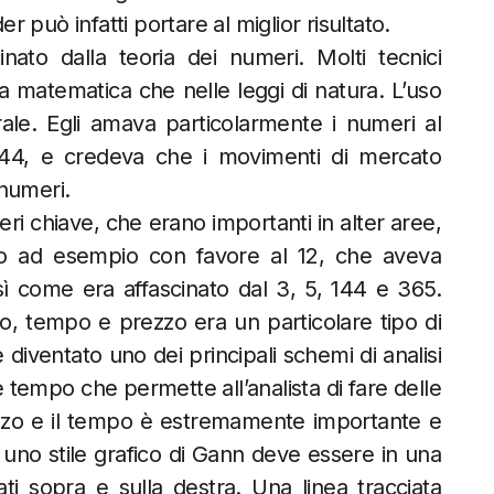
er può infatti portare al miglior risultato.
to dalla teoria dei numeri. Molti tecnici
la matematica che nelle leggi di natura. L’uso
le. Egli amava particolarmente i numeri al
144, e credeva che i movimenti di mercato
numeri.
i chiave, che erano importanti in alter aree,
vo ad esempio con favore al 12, che aveva
sì come era affascinato dal 3, 5, 144 e 365.
lo, tempo e prezzo era un particolare tipo di
è diventato uno dei principali schemi di analisi
e tempo che permette all’analista di fare delle
prezzo e il tempo è estremamente importante e
uno stile grafico di Gann deve essere in una
i sopra e sulla destra. Una linea tracciata