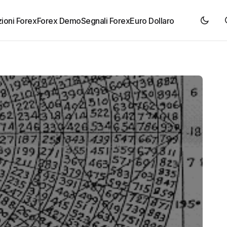
ioni Forex
Forex Demo
Segnali Forex
Euro Dollaro