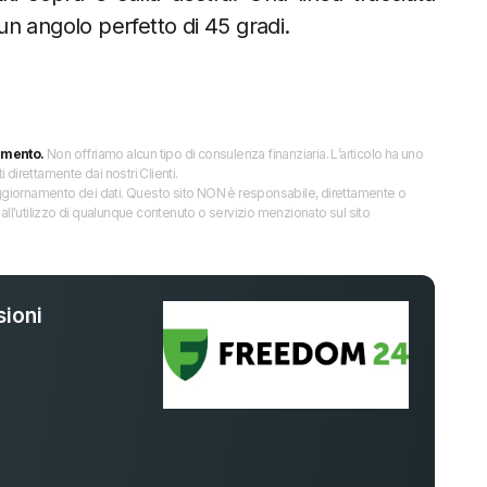
 un angolo perfetto di 45 gradi.
imento.
Non offriamo alcun tipo di consulenza finanziaria. L’articolo ha uno
direttamente dai nostri Clienti.
 l’aggiornamento dei dati. Questo sito NON è responsabile, direttamente o
all'utilizzo di qualunque contenuto o servizio menzionato sul sito
ioni
%