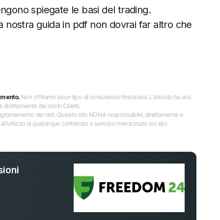
vengono spiegate le basi del trading.
a nostra guida in pdf non dovrai far altro che
imento.
Non offriamo alcun tipo di consulenza finanziaria. L’articolo ha uno
direttamente dai nostri Clienti.
 l’aggiornamento dei dati. Questo sito NON è responsabile, direttamente o
all'utilizzo di qualunque contenuto o servizio menzionato sul sito
ioni
%