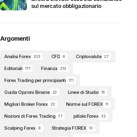
sul mercato obbligazionario
Argomenti
Analisi Forex
CFD
Criptovalute
323
6
27
Editoriali
Finanza
171
213
Forex Trading per principianti
171
Guida Opzioni Binarie
Linee di Studio
22
15
Migliori Broker Forex
Norme sul FOREX
22
11
Nozioni di Forex Trading
pillole Forex
77
32
Scalping Forex
Strategia FOREX
8
13