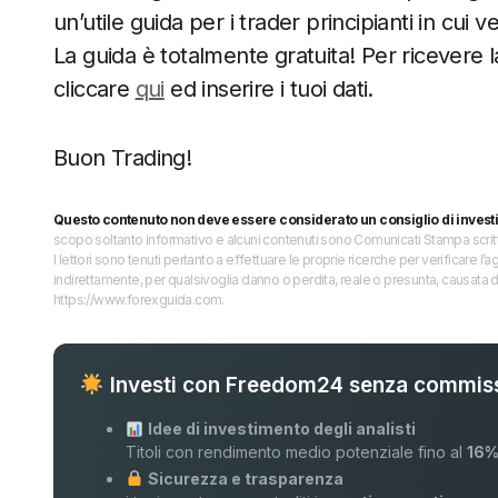
un’utile guida per i trader principianti in cui 
La guida è totalmente gratuita! Per ricevere l
cliccare
qui
ed inserire i tuoi dati.
Buon Trading!
Questo contenuto non deve essere considerato un consiglio di invest
scopo soltanto informativo e alcuni contenuti sono Comunicati Stampa scritti 
I lettori sono tenuti pertanto a effettuare le proprie ricerche per verificare
indirettamente, per qualsivoglia danno o perdita, reale o presunta, causata d
https://www.forexguida.com.
Investi con Freedom24 senza commiss
Idee di investimento degli analisti
Titoli con rendimento medio potenziale fino al
16
Sicurezza e trasparenza