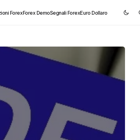
ioni Forex
Forex Demo
Segnali Forex
Euro Dollaro