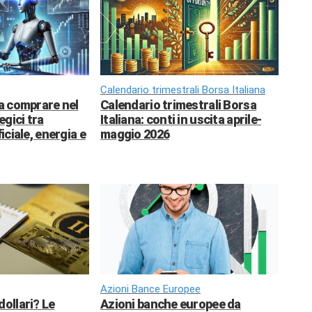
Calendario trimestrali Borsa Italiana
da comprare nel
Calendario trimestrali Borsa
egici tra
Italiana: conti in uscita aprile-
ficiale, energia e
maggio 2026
Azioni Bance Europee
dollari? Le
Azioni banche europee da