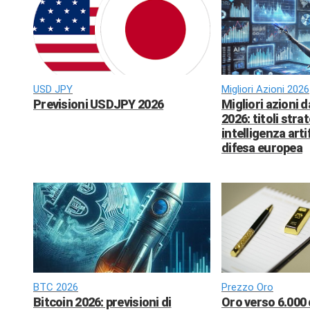
USD JPY
Migliori Azioni 2026
Previsioni USDJPY 2026
Migliori azioni 
2026: titoli strat
intelligenza arti
difesa europea
BTC 2026
Prezzo Oro
Bitcoin 2026: previsioni di
Oro verso 6.000 