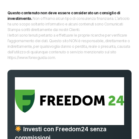
Questo contenuto non deve essere considerato un consiglio di
investimento.
Non offriamo alcun tipo di consulenza finanziaria. L’articolo
ha uno scopo soltanto informativo e alcuni contenuti sono Comunicati
Stampa scritti direttamente dai nostri Clienti.
I lettori sono tenuti pertanto a effettuare le proprie ricerche per verificare
l’aggiornamento dei dati. Questo sito NON è responsabile, direttamente o
indirettamente, per qualsivoglia danno o perdita, reale o presunta, causata
dall'utilizzo di qualunque contenuto o servizio menzionato sul sito
https://www.forexguida.com.
Investi con Freedom24 senza
commissioni