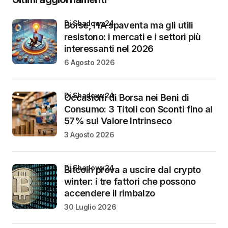
di Shadowx24
Borse, l’IA spaventa ma gli utili
resistono: i mercati e i settori più
interessanti nel 2026
6 Agosto 2026
di Shadowx24
Occasioni di Borsa nei Beni di
Consumo: 3 Titoli con Sconti fino al
57% sul Valore Intrinseco
3 Agosto 2026
di Shadowx24
Bitcoin prova a uscire dal crypto
winter: i tre fattori che possono
accendere il rimbalzo
30 Luglio 2026