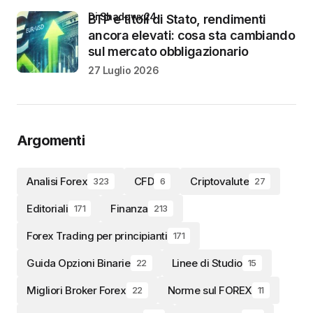
di Shadowx24
BTP e titoli di Stato, rendimenti
ancora elevati: cosa sta cambiando
sul mercato obbligazionario
27 Luglio 2026
Argomenti
Analisi Forex
CFD
Criptovalute
323
6
27
Editoriali
Finanza
171
213
Forex Trading per principianti
171
Guida Opzioni Binarie
Linee di Studio
22
15
Migliori Broker Forex
Norme sul FOREX
22
11