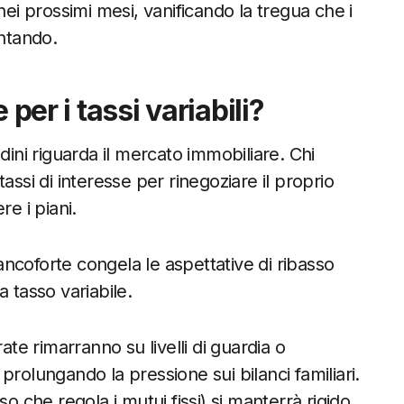
nei prossimi mesi, vanificando la tregua che i
ntando.
per i tassi variabili?
dini riguarda il mercato immobiliare. Chi
assi di interesse per rinegoziare il proprio
e i piani.
ncoforte congela le aspettative di ribasso
 a tasso variabile.
rate rimarranno su livelli di guardia o
, prolungando la pressione sui bilanci familiari.
asso che regola i mutui fissi) si manterrà rigido.