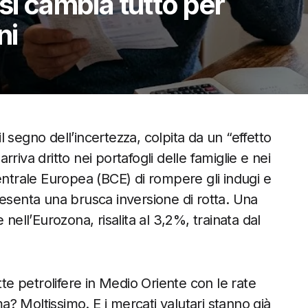
si cambia tutto per
ni
il segno dell’incertezza, colpita da un “effetto
riva dritto nei portafogli delle famiglie e nei
entrale Europea (BCE) di rompere gli indugi e
senta una brusca inversione di rotta. Una
nell’Eurozona, risalita al 3,2%, trainata dal
tte petrolifere in Medio Oriente con le rate
ma? Moltissimo. E i mercati valutari stanno già