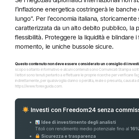
Se i negoziati diplomatici internazionali non
l’inflazione energetica costringerà le banche c
lungo”. Per l’economia italiana, storicamente 
caratterizzata da un alto debito pubblico, la 
flessibilità. Proteggere la liquidità e blindare
momento, le uniche bussole sicure.
Questo contenuto non deve essere considerato un consiglio di invest
scopo soltanto informativo e alcuni contenuti sono Comunicati Stampa scritti 
I lettori sono tenuti pertanto a effettuare le proprie ricerche per verificare
indirettamente, per qualsivoglia danno o perdita, reale o presunta, causata d
https://www.forexguida.com.
Investi con Freedom24 senza commiss
Idee di investimento degli analisti
Titoli con rendimento medio potenziale fino al
16
Sicurezza e trasparenza