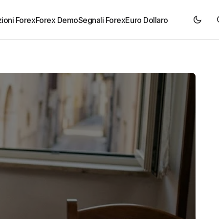
ioni Forex
Forex Demo
Segnali Forex
Euro Dollaro