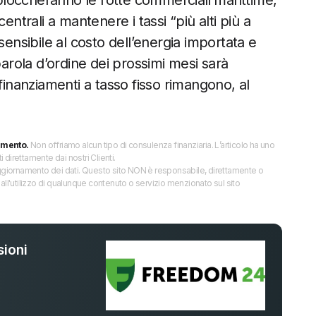
 sbloccheranno le rotte commerciali marittime,
entrali a mantenere i tassi “più alti più a
sensibile al costo dell’energia importata e
parola d’ordine dei prossimi mesi sarà
 i finanziamenti a tasso fisso rimangono, al
imento.
Non offriamo alcun tipo di consulenza finanziaria. L’articolo ha uno
direttamente dai nostri Clienti.
 l’aggiornamento dei dati. Questo sito NON è responsabile, direttamente o
all'utilizzo di qualunque contenuto o servizio menzionato sul sito
ioni
%