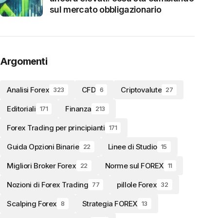
sul mercato obbligazionario
Argomenti
Analisi Forex
CFD
Criptovalute
323
6
27
Editoriali
Finanza
171
213
Forex Trading per principianti
171
Guida Opzioni Binarie
Linee di Studio
22
15
Migliori Broker Forex
Norme sul FOREX
22
11
Nozioni di Forex Trading
pillole Forex
77
32
Scalping Forex
Strategia FOREX
8
13