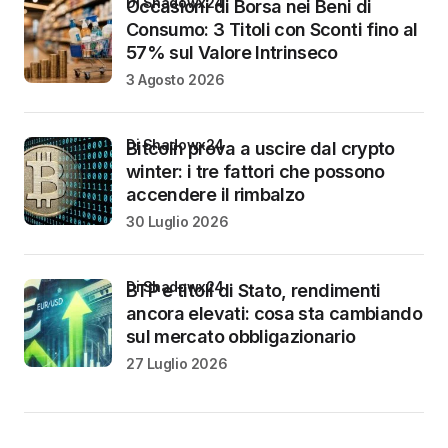
di Shadowx24
Occasioni di Borsa nei Beni di
Consumo: 3 Titoli con Sconti fino al
57% sul Valore Intrinseco
3 Agosto 2026
di Shadowx24
Bitcoin prova a uscire dal crypto
winter: i tre fattori che possono
accendere il rimbalzo
30 Luglio 2026
di Shadowx24
BTP e titoli di Stato, rendimenti
ancora elevati: cosa sta cambiando
sul mercato obbligazionario
27 Luglio 2026