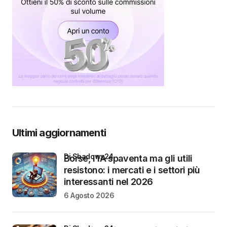
Ultimi aggiornamenti
di Shadowx24
Borse, l’IA spaventa ma gli utili
resistono: i mercati e i settori più
interessanti nel 2026
6 Agosto 2026