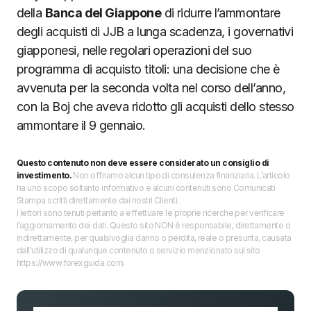
della
Banca del Giappone
di ridurre l’ammontare
degli acquisti di JJB a lunga scadenza, i governativi
giapponesi, nelle regolari operazioni del suo
programma di acquisto titoli: una decisione che è
avvenuta per la seconda volta nel corso dell’anno,
con la Boj che aveva ridotto gli acquisti dello stesso
ammontare il 9 gennaio.
Questo contenuto non deve essere considerato un consiglio di
investimento.
Non offriamo alcun tipo di consulenza finanziaria. L’articolo
ha uno scopo soltanto informativo e alcuni contenuti sono Comunicati
Stampa scritti direttamente dai nostri Clienti.
I lettori sono tenuti pertanto a effettuare le proprie ricerche per verificare
l’aggiornamento dei dati. Questo sito NON è responsabile, direttamente o
indirettamente, per qualsivoglia danno o perdita, reale o presunta, causata
dall'utilizzo di qualunque contenuto o servizio menzionato sul sito
https://www.forexguida.com.