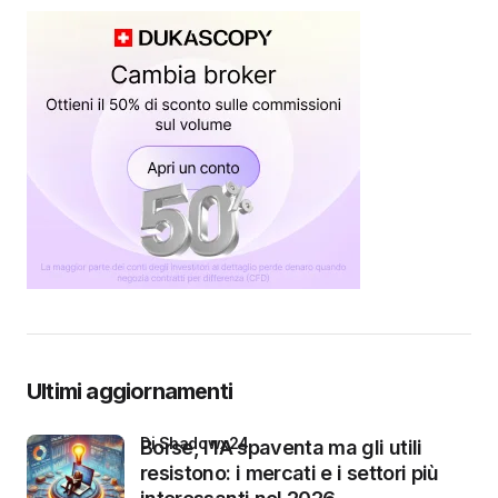
Ultimi aggiornamenti
di Shadowx24
Borse, l’IA spaventa ma gli utili
resistono: i mercati e i settori più