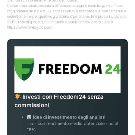
Stampa scritti direttamente dai nostri Clienti.
I lettori sono tenuti pertanto a effettuare le proprie ricerche per verificare
l’aggiornamento dei dati. Questo sito NON è responsabile, direttamente o
indirettamente, per qualsivoglia danno o perdita, reale o presunta, causata
dall'utilizzo di qualunque contenuto o servizio menzionato sul sito
https://www.forexguida.com.
Investi con Freedom24 senza
commissioni
Idee di investimento degli analisti
Titoli con rendimento medio potenziale fino al
16%