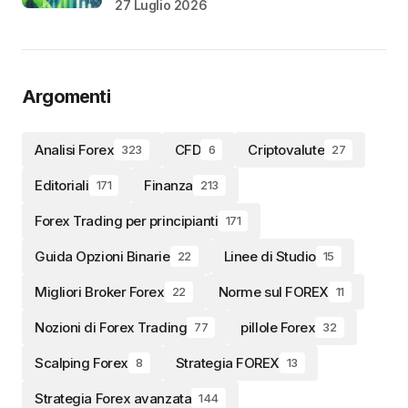
27 Luglio 2026
Argomenti
Analisi Forex
CFD
Criptovalute
323
6
27
Editoriali
Finanza
171
213
Forex Trading per principianti
171
Guida Opzioni Binarie
Linee di Studio
22
15
Migliori Broker Forex
Norme sul FOREX
22
11
Nozioni di Forex Trading
pillole Forex
77
32
Scalping Forex
Strategia FOREX
8
13
Strategia Forex avanzata
144