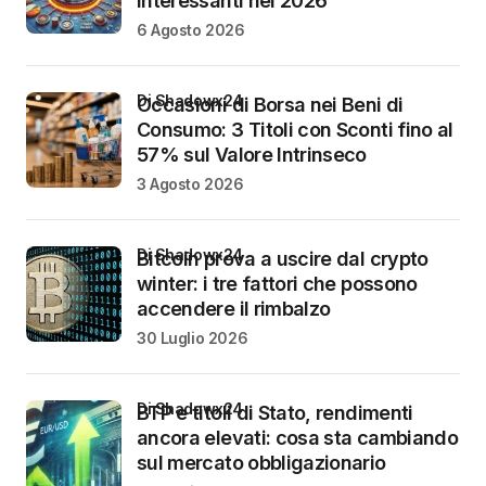
interessanti nel 2026
6 Agosto 2026
di Shadowx24
Occasioni di Borsa nei Beni di
Consumo: 3 Titoli con Sconti fino al
57% sul Valore Intrinseco
3 Agosto 2026
di Shadowx24
Bitcoin prova a uscire dal crypto
winter: i tre fattori che possono
accendere il rimbalzo
30 Luglio 2026
di Shadowx24
BTP e titoli di Stato, rendimenti
ancora elevati: cosa sta cambiando
sul mercato obbligazionario