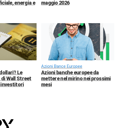
ficiale, energia e
maggio 2026
Azioni Bance Europee
dollari? Le
Azioni banche europee da
 di Wall Street
mettere nel mirino nei prossimi
investitori
mesi