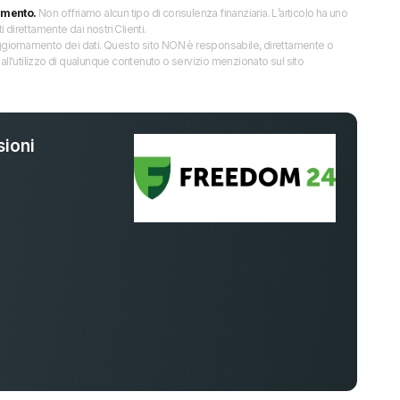
imento.
Non offriamo alcun tipo di consulenza finanziaria. L’articolo ha uno
direttamente dai nostri Clienti.
 l’aggiornamento dei dati. Questo sito NON è responsabile, direttamente o
all'utilizzo di qualunque contenuto o servizio menzionato sul sito
ioni
%