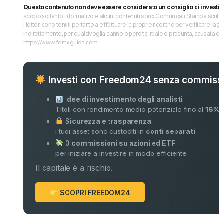
Questo contenuto non deve essere considerato un consiglio di invest
scopo soltanto informativo e alcuni contenuti sono Comunicati Stampa scritti 
I lettori sono tenuti pertanto a effettuare le proprie ricerche per verificare
indirettamente, per qualsivoglia danno o perdita, reale o presunta, causata d
https://www.forexguida.com.
Investi con Freedom24 senza commiss
Idee di investimento degli analisti
Titoli con rendimento medio potenziale fino al
16
Sicurezza e trasparenza
i tuoi asset sono custoditi in
conti separati
0 commissioni su azioni ed ETF
per iniziare a investire in modo efficiente
Il capitale è a rischio.
SCOPRI FREEDOM24