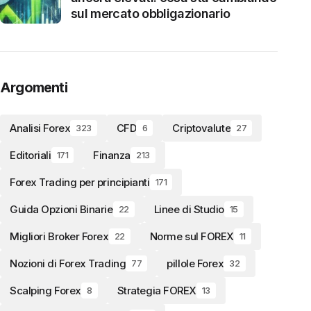
sul mercato obbligazionario
Argomenti
Analisi Forex
CFD
Criptovalute
323
6
27
Editoriali
Finanza
171
213
Forex Trading per principianti
171
Guida Opzioni Binarie
Linee di Studio
22
15
Migliori Broker Forex
Norme sul FOREX
22
11
Nozioni di Forex Trading
pillole Forex
77
32
Scalping Forex
Strategia FOREX
8
13