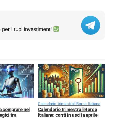
 per i tuoi investimenti
Calendario trimestrali Borsa Italiana
da comprare nel
Calendario trimestrali Borsa
egici tra
Italiana: conti in uscita aprile-