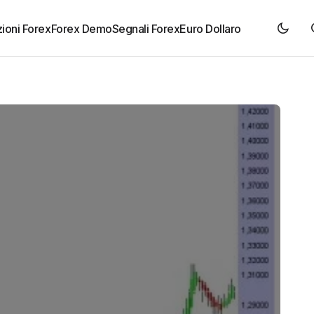
ioni Forex
Forex Demo
Segnali Forex
Euro Dollaro