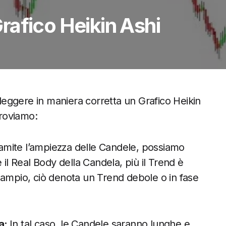
afico Heikin Ashi
eggere in maniera corretta un Grafico Heikin
troviamo:
amite l’ampiezza delle Candele, possiamo
 il Real Body della Candela, più il Trend è
 ampio, ciò denota un Trend debole o in fase
a:
In tal caso, le Candele saranno lunghe e