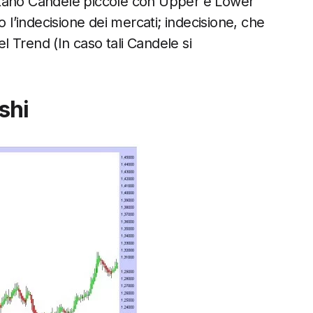
tano Candele piccole con Upper e Lower
’indecisione dei mercati; indecisione, che
 Trend (In caso tali Candele si
shi