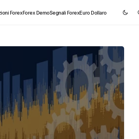
ioni Forex
Forex Demo
Segnali Forex
Euro Dollaro