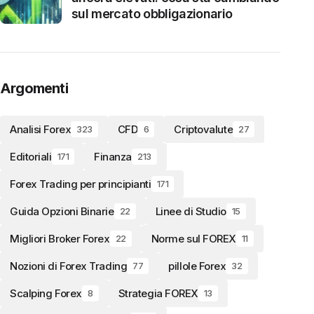
sul mercato obbligazionario
Argomenti
Analisi Forex
CFD
Criptovalute
323
6
27
Editoriali
Finanza
171
213
Forex Trading per principianti
171
Guida Opzioni Binarie
Linee di Studio
22
15
Migliori Broker Forex
Norme sul FOREX
22
11
Nozioni di Forex Trading
pillole Forex
77
32
Scalping Forex
Strategia FOREX
8
13