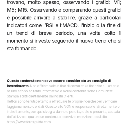
trovano, molto spesso, osservando i grafici: M1;
M5; M15. Osservando e comparando questi grafici
è possibile arrivare a stabilire, grazie a particolari
indicatori come l’RSI e l’MACD, l’inizio o la fine di
un trend di breve periodo, una volta colto il
momento si investe seguendo il nuovo trend che si
sta formando.
Questo contenuto non deve essere considerato un consiglio di
investimento.
Non offriamo alcun tipo di consulenza finanziaria. L’articolo
ha uno scopo soltanto informativo e alcuni contenuti sono Comunicati
Stampa scritti direttamente dai nostri Clienti.
I lettori sono tenuti pertanto a effettuare le proprie ricerche per verificare
l’aggiornamento dei dati. Questo sito NON è responsabile, direttamente o
indirettamente, per qualsivoglia danno o perdita, reale o presunta, causata
dall'utilizzo di qualunque contenuto o servizio menzionato sul sito
https://www.forexguida.com.