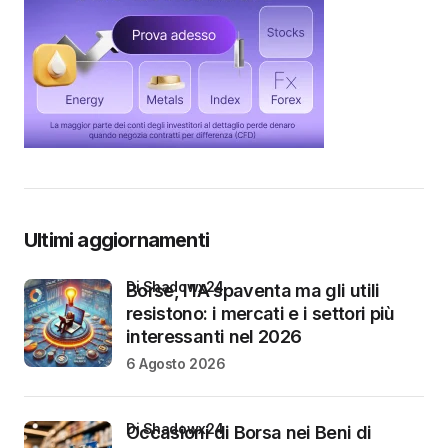
Ultimi aggiornamenti
di Shadowx24
Borse, l’IA spaventa ma gli utili
resistono: i mercati e i settori più
interessanti nel 2026
6 Agosto 2026
di Shadowx24
Occasioni di Borsa nei Beni di