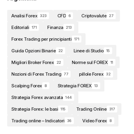
Analisi Forex
CFD
Criptovalute
323
6
27
Editoriali
Finanza
171
213
Forex Trading per principianti
171
Guida Opzioni Binarie
Linee di Studio
22
15
Migliori Broker Forex
Norme sul FOREX
22
11
Nozioni di Forex Trading
pillole Forex
77
32
Scalping Forex
Strategia FOREX
8
13
Strategia Forex avanzata
144
Strategia Forex: le basi
Trading Online
115
317
Trading online – Indicatori
Video Forex
36
8