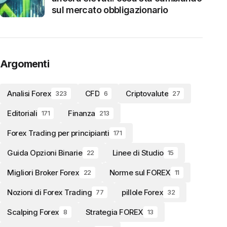
sul mercato obbligazionario
Argomenti
Analisi Forex
CFD
Criptovalute
323
6
27
Editoriali
Finanza
171
213
Forex Trading per principianti
171
Guida Opzioni Binarie
Linee di Studio
22
15
Migliori Broker Forex
Norme sul FOREX
22
11
Nozioni di Forex Trading
pillole Forex
77
32
Scalping Forex
Strategia FOREX
8
13