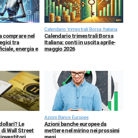
Calendario trimestrali Borsa Italiana
da comprare nel
Calendario trimestrali Borsa
egici tra
Italiana: conti in uscita aprile-
ficiale, energia e
maggio 2026
Azioni Bance Europee
dollari? Le
Azioni banche europee da
 di Wall Street
mettere nel mirino nei prossimi
investitori
mesi