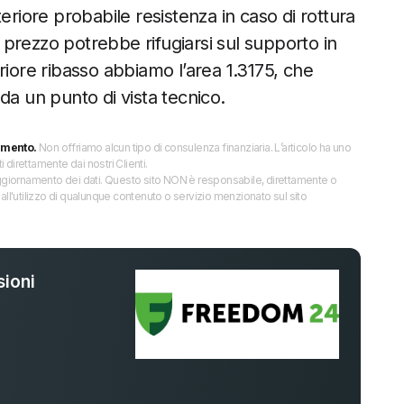
eriore probabile resistenza in caso di rottura
l prezzo potrebbe rifugiarsi sul supporto in
riore ribasso abbiamo l’area 1.3175, che
da un punto di vista tecnico.
imento.
Non offriamo alcun tipo di consulenza finanziaria. L’articolo ha uno
direttamente dai nostri Clienti.
 l’aggiornamento dei dati. Questo sito NON è responsabile, direttamente o
all'utilizzo di qualunque contenuto o servizio menzionato sul sito
ioni
%