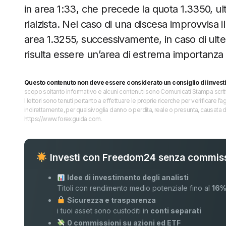
in area 1:33, che precede la quota 1.3350, ult
rialzista. Nel caso di una discesa improvvisa i
area 1.3255, successivamente, in caso di ulte
risulta essere un’area di estrema importanza 
Questo contenuto non deve essere considerato un consiglio di invest
scopo soltanto informativo e alcuni contenuti sono Comunicati Stampa scritti 
I lettori sono tenuti pertanto a effettuare le proprie ricerche per verificare
indirettamente, per qualsivoglia danno o perdita, reale o presunta, causata d
https://www.forexguida.com.
Investi con Freedom24 senza commiss
Idee di investimento degli analisti
Titoli con rendimento medio potenziale fino al
16
Sicurezza e trasparenza
i tuoi asset sono custoditi in
conti separati
0 commissioni su azioni ed ETF