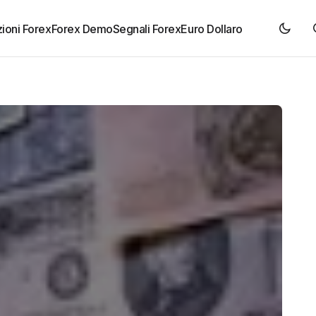
ioni Forex
Forex Demo
Segnali Forex
Euro Dollaro