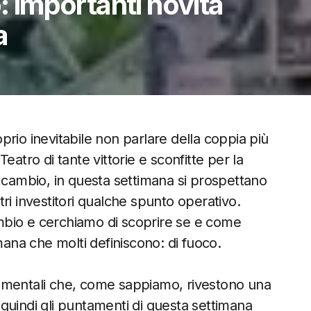
o: importanti novità
a
rio inevitabile non parlare della coppia più
eatro di tante vittorie e sconfitte per la
i cambio, in questa settimana si prospettano
ri investitori qualche spunto operativo.
cambio e cerchiamo di scoprire se e come
mana che molti definiscono: di fuoco.
amentali che, come sappiamo, rivestono una
quindi gli puntamenti di questa settimana