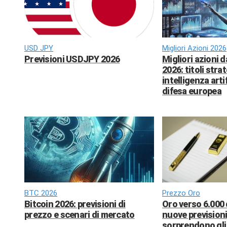
USD JPY
Migliori Azioni 2026
Previsioni USDJPY 2026
Migliori azioni 
2026: titoli strat
intelligenza arti
difesa europea
BTC 2026
Prezzo Oro
Bitcoin 2026: previsioni di
Oro verso 6.000 
prezzo e scenari di mercato
nuove previsioni
sorprendono gli 