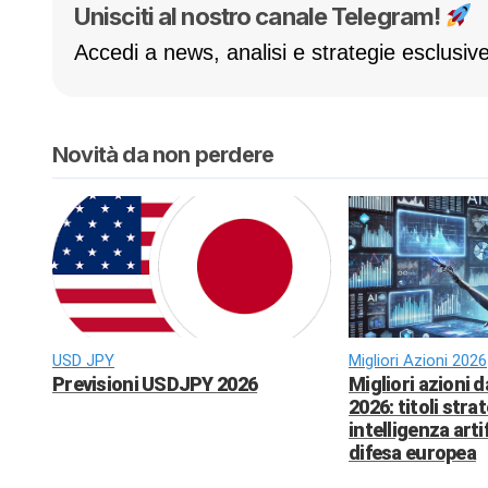
Unisciti al nostro canale Telegram!
Accedi a news, analisi e strategie esclusive
Novità da non perdere
USD JPY
Migliori Azioni 2026
Previsioni USDJPY 2026
Migliori azioni 
2026: titoli strat
intelligenza arti
difesa europea