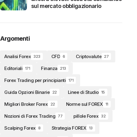
sul mercato obbligazionario
Argomenti
Analisi Forex
CFD
Criptovalute
323
6
27
Editoriali
Finanza
171
213
Forex Trading per principianti
171
Guida Opzioni Binarie
Linee di Studio
22
15
Migliori Broker Forex
Norme sul FOREX
22
11
Nozioni di Forex Trading
pillole Forex
77
32
Scalping Forex
Strategia FOREX
8
13