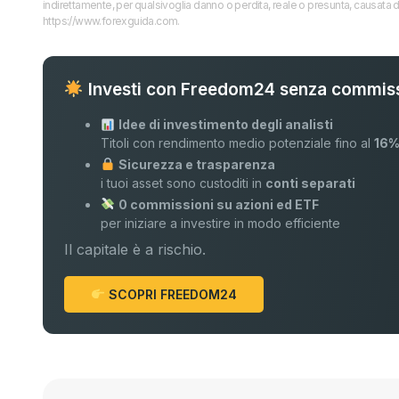
indirettamente, per qualsivoglia danno o perdita, reale o presunta, causata d
https://www.forexguida.com.
Investi con Freedom24 senza commiss
Idee di investimento degli analisti
Titoli con rendimento medio potenziale fino al
16
Sicurezza e trasparenza
i tuoi asset sono custoditi in
conti separati
0 commissioni su azioni ed ETF
per iniziare a investire in modo efficiente
Il capitale è a rischio.
SCOPRI FREEDOM24