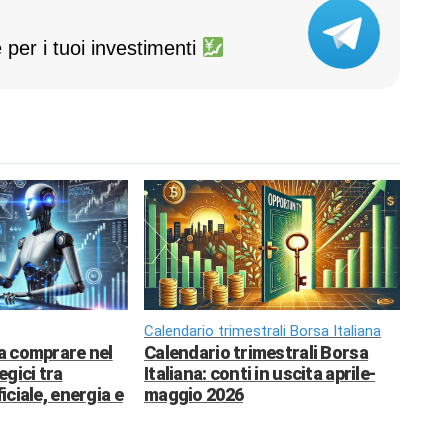
 per i tuoi investimenti
Calendario trimestrali Borsa Italiana
da comprare nel
Calendario trimestrali Borsa
egici tra
Italiana: conti in uscita aprile-
ficiale, energia e
maggio 2026