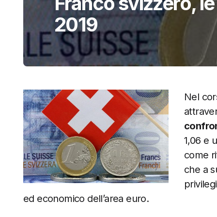
Franco svizzero, le 
2019
Nel cor
attrave
confron
1,06 e 
come ri
che a s
privile
ed economico dell’area euro.