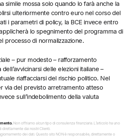
na simile mossa solo quando lo farà anche la
lirsi ulteriormente contro euro nel corso del
i i parametri di policy, la BCE invece entro
9, applicherà lo spegnimento del programma di
el processo di normalizzazione.
iale – pur modesto – rafforzamento
ll’avvicinarsi delle elezioni italiane –
ale riaffacciarsi del rischio politico. Nel
r via del previsto arretramento atteso
vece sull’indebolimento della valuta
imento.
Non offriamo alcun tipo di consulenza finanziaria. L’articolo ha uno
direttamente dai nostri Clienti.
 l’aggiornamento dei dati. Questo sito NON è responsabile, direttamente o