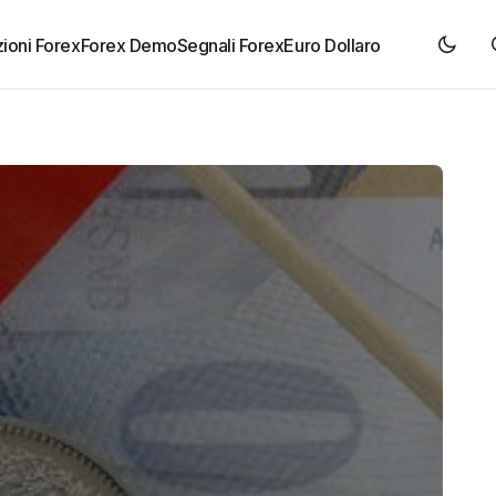
ioni Forex
Forex Demo
Segnali Forex
Euro Dollaro