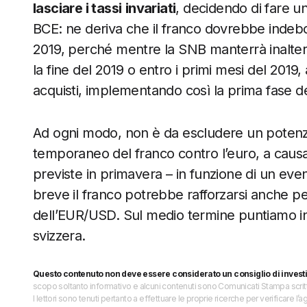
lasciare i tassi
invariati
, decidendo di fare u
BCE: ne deriva che il franco dovrebbe indebo
2019, perché mentre la SNB manterrà inalterat
la fine del 2019 o entro i primi mesi del 201
acquisti, implementando così la prima fase d
Ad ogni modo, non è da escludere un potenz
temporaneo del franco contro l’euro, a causa de
previste in primavera – in funzione di un eventu
breve il franco potrebbe rafforzarsi anche pe
dell’EUR/USD. Sul medio termine puntiamo in
svizzera.
Questo contenuto non deve essere considerato un consiglio di invest
scopo soltanto informativo e alcuni contenuti sono Comunicati Stampa scritti 
I lettori sono tenuti pertanto a effettuare le proprie ricerche per verificare