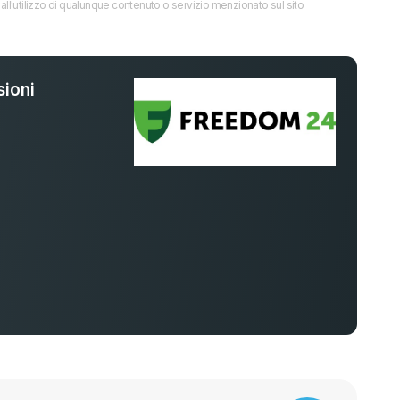
all'utilizzo di qualunque contenuto o servizio menzionato sul sito
ioni
%