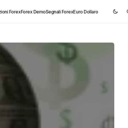
ioni Forex
Forex Demo
Segnali Forex
Euro Dollaro