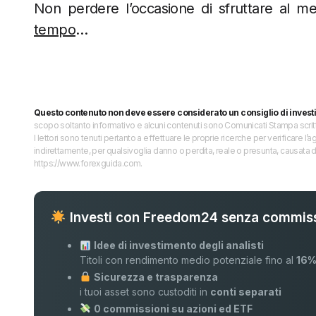
Non perdere l’occasione di sfruttare al meg
tempo
…
Questo contenuto non deve essere considerato un consiglio di invest
scopo soltanto informativo e alcuni contenuti sono Comunicati Stampa scritti 
I lettori sono tenuti pertanto a effettuare le proprie ricerche per verificare
indirettamente, per qualsivoglia danno o perdita, reale o presunta, causata d
https://www.forexguida.com.
Investi con Freedom24 senza commiss
Idee di investimento degli analisti
Titoli con rendimento medio potenziale fino al
16
Sicurezza e trasparenza
i tuoi asset sono custoditi in
conti separati
0 commissioni su azioni ed ETF