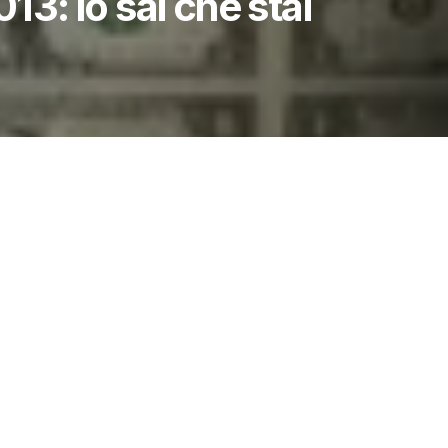
013: lo sai che stai