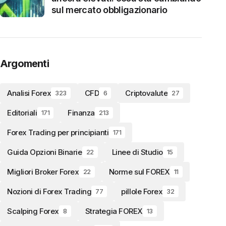
sul mercato obbligazionario
Argomenti
Analisi Forex
CFD
Criptovalute
323
6
27
Editoriali
Finanza
171
213
Forex Trading per principianti
171
Guida Opzioni Binarie
Linee di Studio
22
15
Migliori Broker Forex
Norme sul FOREX
22
11
Nozioni di Forex Trading
pillole Forex
77
32
Scalping Forex
Strategia FOREX
8
13