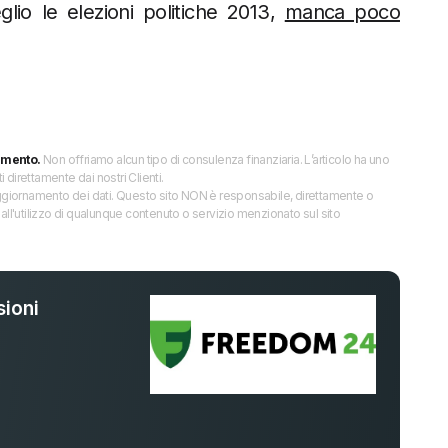
lio le elezioni politiche 2013,
manca poco
imento.
Non offriamo alcun tipo di consulenza finanziaria. L’articolo ha uno
direttamente dai nostri Clienti.
 l’aggiornamento dei dati. Questo sito NON è responsabile, direttamente o
all'utilizzo di qualunque contenuto o servizio menzionato sul sito
ioni
%