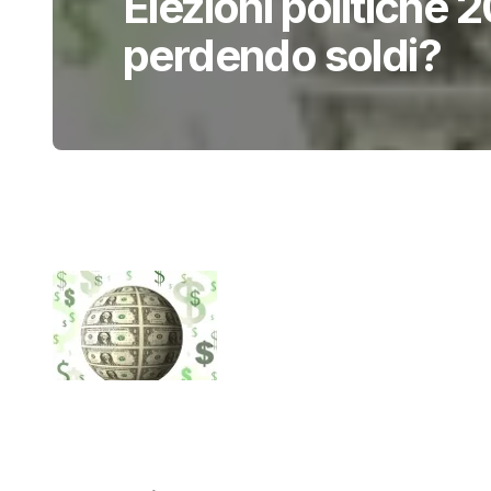
Elezioni politiche 2
perdendo soldi?