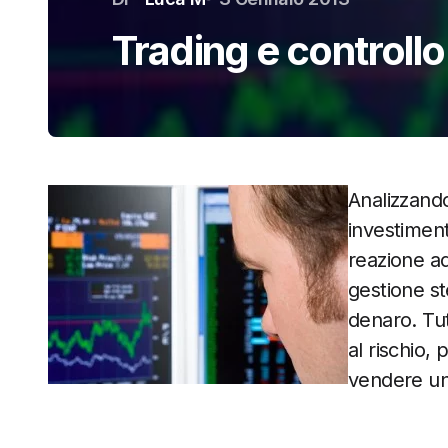
Trading e controll
Analizzando
investimen
reazione ad
gestione st
denaro. Tut
al rischio
vendere un 