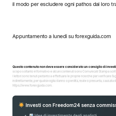
il modo per escludere ogni pathos dai loro tr
Appuntamento a lunedì su forexguida.com
Questo contenuto non deve essere considerato un consiglio di invest
scopo soltanto informativo e alcuni contenuti sono Comunicati Stampa scritti 
I lettori sono tenuti pertanto a effettuare le proprie ricerche per verificare
indirettamente, per qualsivoglia danno o perdita, reale o presunta, causata d
https://www.forexguida.com.
Investi con Freedom24 senza commiss
Idee di investimento degli analisti