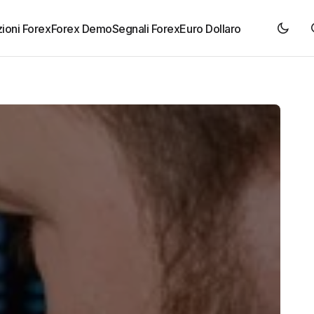
ioni Forex
Forex Demo
Segnali Forex
Euro Dollaro