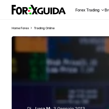
Forex Trading
Br
Home
Forex
Trading Online
Di
Luca M
3 Gennaio 2013