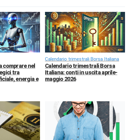
Calendario trimestrali Borsa Italiana
da comprare nel
Calendario trimestrali Borsa
egici tra
Italiana: conti in uscita aprile-
ficiale, energia e
maggio 2026