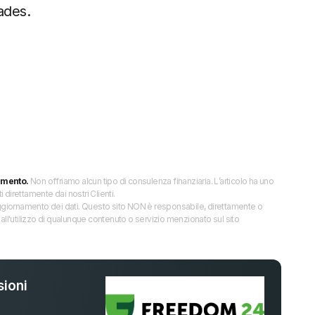
ades.
imento.
Non offriamo alcun tipo di consulenza finanziaria. L’articolo ha uno
direttamente dai nostri Clienti.
 l’aggiornamento dei dati. Questo sito NON è responsabile, direttamente o
all'utilizzo di qualunque contenuto o servizio menzionato sul sito
ioni