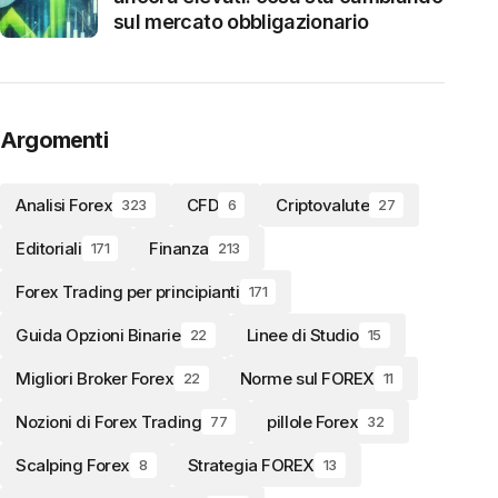
sul mercato obbligazionario
Argomenti
Analisi Forex
CFD
Criptovalute
323
6
27
Editoriali
Finanza
171
213
Forex Trading per principianti
171
Guida Opzioni Binarie
Linee di Studio
22
15
Migliori Broker Forex
Norme sul FOREX
22
11
Nozioni di Forex Trading
pillole Forex
77
32
Scalping Forex
Strategia FOREX
8
13