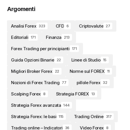
Argomenti
Analisi Forex
CFD
Criptovalute
323
6
27
Editoriali
Finanza
171
213
Forex Trading per principianti
171
Guida Opzioni Binarie
Linee di Studio
22
15
Migliori Broker Forex
Norme sul FOREX
22
11
Nozioni di Forex Trading
pillole Forex
77
32
Scalping Forex
Strategia FOREX
8
13
Strategia Forex avanzata
144
Strategia Forex: le basi
Trading Online
115
317
Trading online – Indicatori
Video Forex
36
8