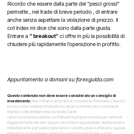
Ricordo che essere dalla parte dei “pesci grossi”
permette , nei trade di breve periodo , di entrare
anche senza aspettare la violazione di prezzo. Il
cot index mi dice che sono dalla parte giusta.
Entrare a
” breakout”
ci offre in più la possibilità di
chiudere più rapidamente l’operazione in profitto.
Appuntamento a domani su forexguida.com
Questo contenuto non deve essere considerato un consiglio di
investimento.
Non offriamo alcun tipo di consulenza finanziaria. L’articolo
ha uno scopo soltanto informativo e alcuni contenuti sono Comunicati
Stampa scritti direttamente dai nostri Clienti.
I lettori sono tenuti pertanto a effettuare le proprie ricerche per verificare
l’aggiornamento dei dati. Questo sito NON è responsabile, direttamente o
indirettamente, per qualsivoglia danno o perdita, reale o presunta, causata
dall'utilizzo di qualunque contenuto o servizio menzionato sul sito