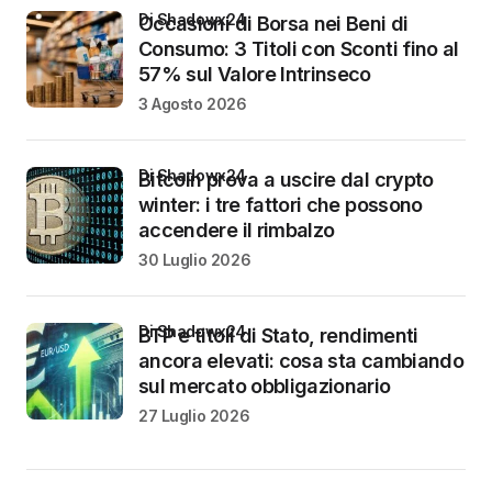
di Shadowx24
Occasioni di Borsa nei Beni di
Consumo: 3 Titoli con Sconti fino al
57% sul Valore Intrinseco
3 Agosto 2026
di Shadowx24
Bitcoin prova a uscire dal crypto
winter: i tre fattori che possono
accendere il rimbalzo
30 Luglio 2026
di Shadowx24
BTP e titoli di Stato, rendimenti
ancora elevati: cosa sta cambiando
sul mercato obbligazionario
27 Luglio 2026