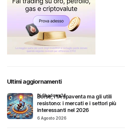
Ultimi aggiornamenti
di Shadowx24
Borse, l’IA spaventa ma gli utili
resistono: i mercati e i settori più
interessanti nel 2026
6 Agosto 2026