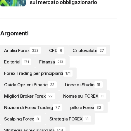
sul mercato obbligazionario
Argomenti
Analisi Forex
CFD
Criptovalute
323
6
27
Editoriali
Finanza
171
213
Forex Trading per principianti
171
Guida Opzioni Binarie
Linee di Studio
22
15
Migliori Broker Forex
Norme sul FOREX
22
11
Nozioni di Forex Trading
pillole Forex
77
32
Scalping Forex
Strategia FOREX
8
13
Strategia Forex avanzata
144