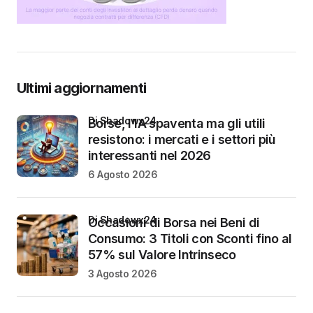
Ultimi aggiornamenti
di Shadowx24
Borse, l’IA spaventa ma gli utili
resistono: i mercati e i settori più
interessanti nel 2026
6 Agosto 2026
di Shadowx24
Occasioni di Borsa nei Beni di
Consumo: 3 Titoli con Sconti fino al
57% sul Valore Intrinseco
3 Agosto 2026