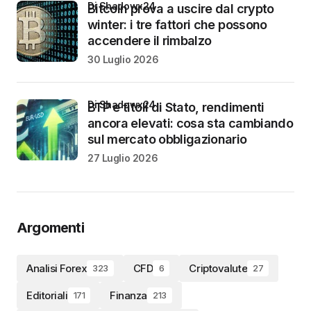
di Shadowx24
Bitcoin prova a uscire dal crypto
winter: i tre fattori che possono
accendere il rimbalzo
30 Luglio 2026
di Shadowx24
BTP e titoli di Stato, rendimenti
ancora elevati: cosa sta cambiando
sul mercato obbligazionario
27 Luglio 2026
Argomenti
Analisi Forex
CFD
Criptovalute
323
6
27
Editoriali
Finanza
171
213