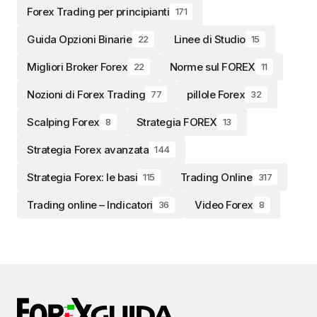
Forex Trading per principianti
171
Guida Opzioni Binarie
Linee di Studio
22
15
Migliori Broker Forex
Norme sul FOREX
22
11
Nozioni di Forex Trading
pillole Forex
77
32
Scalping Forex
Strategia FOREX
8
13
Strategia Forex avanzata
144
Strategia Forex: le basi
Trading Online
115
317
Trading online – Indicatori
Video Forex
36
8