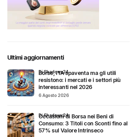
Ultimi aggiornamenti
di Shadowx24
Borse, l’IA spaventa ma gli utili
resistono: i mercati e i settori più
interessanti nel 2026
6 Agosto 2026
di Shadowx24
Occasioni di Borsa nei Beni di
Consumo: 3 Titoli con Sconti fino al
57% sul Valore Intrinseco