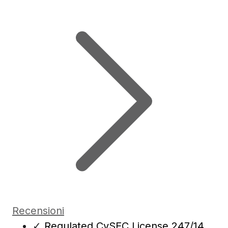
Recensioni
✓
Regulated CySEC License 247/14