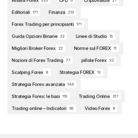
Analisi Forex
CFD
Criptovalute
323
6
27
Editoriali
Finanza
171
213
Forex Trading per principianti
171
Guida Opzioni Binarie
Linee di Studio
22
15
Migliori Broker Forex
Norme sul FOREX
22
11
Nozioni di Forex Trading
pillole Forex
77
32
Scalping Forex
Strategia FOREX
8
13
Strategia Forex avanzata
144
Strategia Forex: le basi
Trading Online
115
317
Trading online – Indicatori
Video Forex
36
8