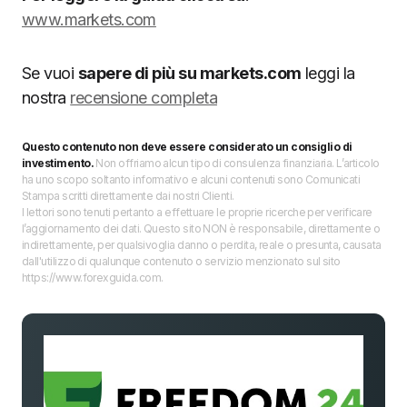
www.markets.com
Se vuoi
sapere di più su markets.com
leggi la
nostra
recensione completa
Questo contenuto non deve essere considerato un consiglio di
investimento.
Non offriamo alcun tipo di consulenza finanziaria. L’articolo
ha uno scopo soltanto informativo e alcuni contenuti sono Comunicati
Stampa scritti direttamente dai nostri Clienti.
I lettori sono tenuti pertanto a effettuare le proprie ricerche per verificare
l’aggiornamento dei dati. Questo sito NON è responsabile, direttamente o
indirettamente, per qualsivoglia danno o perdita, reale o presunta, causata
dall'utilizzo di qualunque contenuto o servizio menzionato sul sito
https://www.forexguida.com.