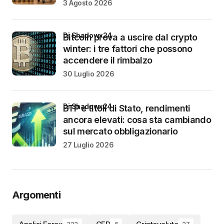
3 Agosto 2026
di Shadowx24
Bitcoin prova a uscire dal crypto
winter: i tre fattori che possono
accendere il rimbalzo
30 Luglio 2026
di Shadowx24
BTP e titoli di Stato, rendimenti
ancora elevati: cosa sta cambiando
sul mercato obbligazionario
27 Luglio 2026
Argomenti