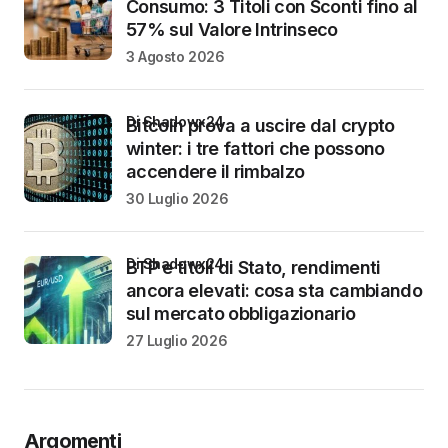
Consumo: 3 Titoli con Sconti fino al
57% sul Valore Intrinseco
3 Agosto 2026
di Shadowx24
Bitcoin prova a uscire dal crypto
winter: i tre fattori che possono
accendere il rimbalzo
30 Luglio 2026
di Shadowx24
BTP e titoli di Stato, rendimenti
ancora elevati: cosa sta cambiando
sul mercato obbligazionario
27 Luglio 2026
Argomenti