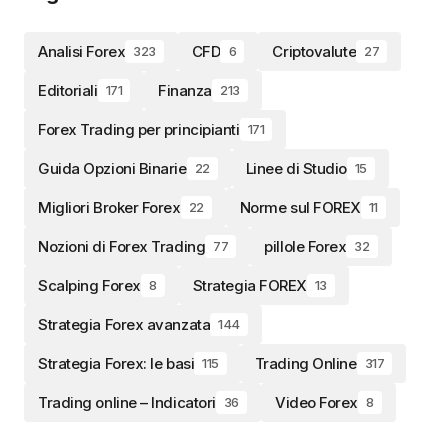
Analisi Forex
CFD
Criptovalute
323
6
27
Editoriali
Finanza
171
213
Forex Trading per principianti
171
Guida Opzioni Binarie
Linee di Studio
22
15
Migliori Broker Forex
Norme sul FOREX
22
11
Nozioni di Forex Trading
pillole Forex
77
32
Scalping Forex
Strategia FOREX
8
13
Strategia Forex avanzata
144
Strategia Forex: le basi
Trading Online
115
317
Trading online – Indicatori
Video Forex
36
8