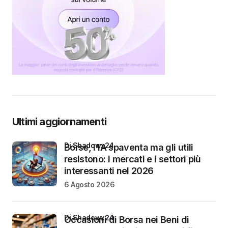
Ultimi aggiornamenti
di Shadowx24
Borse, l’IA spaventa ma gli utili
resistono: i mercati e i settori più
interessanti nel 2026
6 Agosto 2026
di Shadowx24
Occasioni di Borsa nei Beni di