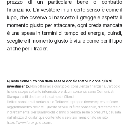
prezzo di un particolare bene o contratto
finanziario. L’investitore in un certo senso è come il
lupo, che osserva di nascosto il gregge e aspetta il
momento giusto per attaccare, ogni preda mancata
è una spesa in termini di tempo ed energia, quindi,
scegliere il momento giusto è vitale come per il lupo
anche per il trader.
Questo contenuto non deve essere considerato un consiglio di
investimento.
Non offriamo alcun tipo di consulenza finanziaria. L’articolo
ha uno scopo soltanto informativo e alcuni contenuti sono Comunicati
Stampa scritti direttamente dai nostri Clienti.
I lettori sono tenuti pertanto a effettuare le proprie ricerche per verificare
l’aggiornamento dei dati. Questo sito NON è responsabile, direttamente o
indirettamente, per qualsivoglia danno o perdita, reale o presunta, causata
dall'utilizzo di qualunque contenuto o servizio menzionato sul sito
https://www.forexguida.com.