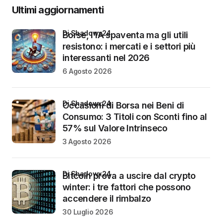
Ultimi aggiornamenti
di Shadowx24
Borse, l’IA spaventa ma gli utili
resistono: i mercati e i settori più
interessanti nel 2026
6 Agosto 2026
di Shadowx24
Occasioni di Borsa nei Beni di
Consumo: 3 Titoli con Sconti fino al
57% sul Valore Intrinseco
3 Agosto 2026
di Shadowx24
Bitcoin prova a uscire dal crypto
winter: i tre fattori che possono
accendere il rimbalzo
30 Luglio 2026