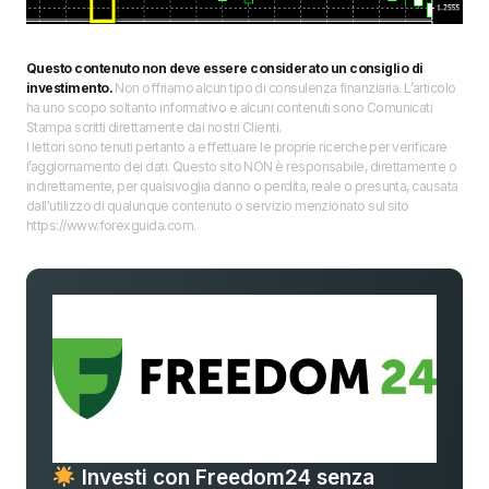
Questo contenuto non deve essere considerato un consiglio di
investimento.
Non offriamo alcun tipo di consulenza finanziaria. L’articolo
ha uno scopo soltanto informativo e alcuni contenuti sono Comunicati
Stampa scritti direttamente dai nostri Clienti.
I lettori sono tenuti pertanto a effettuare le proprie ricerche per verificare
l’aggiornamento dei dati. Questo sito NON è responsabile, direttamente o
indirettamente, per qualsivoglia danno o perdita, reale o presunta, causata
dall'utilizzo di qualunque contenuto o servizio menzionato sul sito
https://www.forexguida.com.
Investi con Freedom24 senza