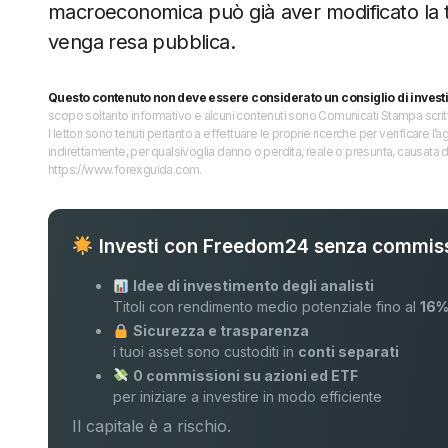
macroeconomica può già aver modificato la 
venga resa pubblica.
Questo contenuto non deve essere considerato un consiglio di invest
scopo soltanto informativo e alcuni contenuti sono Comunicati Stampa scritti 
I lettori sono tenuti pertanto a effettuare le proprie ricerche per verificare
indirettamente, per qualsivoglia danno o perdita, reale o presunta, causata d
https://www.forexguida.com.
Investi con Freedom24 senza commiss
Idee di investimento degli analisti
Titoli con rendimento medio potenziale fino al
16
Sicurezza e trasparenza
i tuoi asset sono custoditi in
conti separati
0 commissioni su azioni ed ETF
per iniziare a investire in modo efficiente
Il capitale è a rischio.