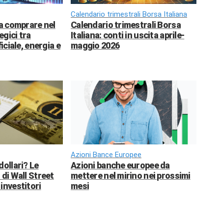
Calendario trimestrali Borsa Italiana
da comprare nel
Calendario trimestrali Borsa
egici tra
Italiana: conti in uscita aprile-
ficiale, energia e
maggio 2026
Azioni Bance Europee
dollari? Le
Azioni banche europee da
 di Wall Street
mettere nel mirino nei prossimi
investitori
mesi