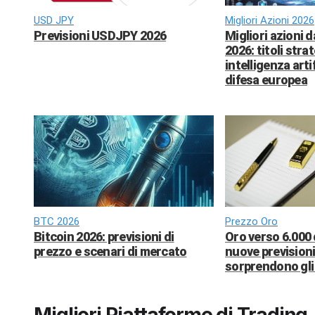
USD JPY
Migliori Azioni 2026
Previsioni USDJPY 2026
Migliori azioni 
2026: titoli strat
intelligenza arti
difesa europea
BTC 2026
Prezzo Oro
Bitcoin 2026: previsioni di
Oro verso 6.000 
prezzo e scenari di mercato
nuove previsioni
sorprendono gli 
Migliori Piattaforme di Trading