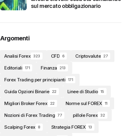
sul mercato obbligazionario
Argomenti
Analisi Forex
CFD
Criptovalute
323
6
27
Editoriali
Finanza
171
213
Forex Trading per principianti
171
Guida Opzioni Binarie
Linee di Studio
22
15
Migliori Broker Forex
Norme sul FOREX
22
11
Nozioni di Forex Trading
pillole Forex
77
32
Scalping Forex
Strategia FOREX
8
13