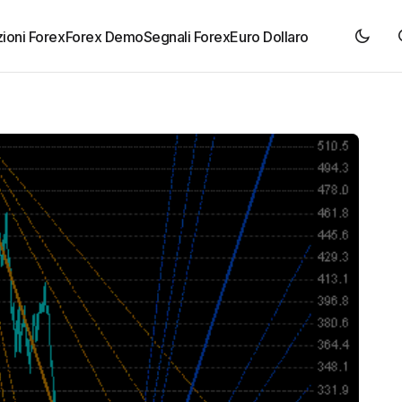
ioni Forex
Forex Demo
Segnali Forex
Euro Dollaro