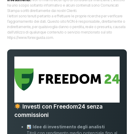
ha uno scopo soltanto informativo e alcuni contenuti sono Comunicati
Stampa scritti direttamente dai nostri Clienti.
I lettori sono tenuti pertanto a effettuare le proprie ricerche per verificare
l’aggiornamento dei dati. Questo sito NON è responsabile, direttamente o
indirettamente, per qualsivoglia danno o perdita, reale o presunta, causata
dall'utilizzo di qualunque contenuto o servizio menzionato sul sito
https://www.forexguida.com.
Investi con Freedom24 senza
commissioni
Idee di investimento degli analisti
Titoli con rendimento medio potenziale fino al