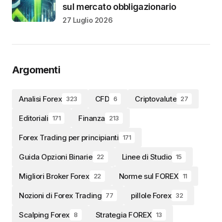
sul mercato obbligazionario
27 Luglio 2026
Argomenti
Analisi Forex
CFD
Criptovalute
323
6
27
Editoriali
Finanza
171
213
Forex Trading per principianti
171
Guida Opzioni Binarie
Linee di Studio
22
15
Migliori Broker Forex
Norme sul FOREX
22
11
Nozioni di Forex Trading
pillole Forex
77
32
Scalping Forex
Strategia FOREX
8
13