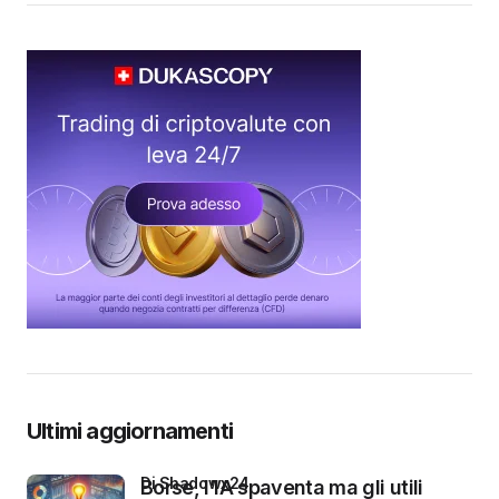
Ultimi aggiornamenti
di Shadowx24
Borse, l’IA spaventa ma gli utili