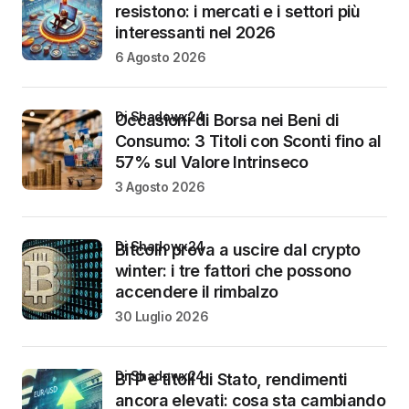
resistono: i mercati e i settori più
interessanti nel 2026
6 Agosto 2026
di Shadowx24
Occasioni di Borsa nei Beni di
Consumo: 3 Titoli con Sconti fino al
57% sul Valore Intrinseco
3 Agosto 2026
di Shadowx24
Bitcoin prova a uscire dal crypto
winter: i tre fattori che possono
accendere il rimbalzo
30 Luglio 2026
di Shadowx24
BTP e titoli di Stato, rendimenti
ancora elevati: cosa sta cambiando