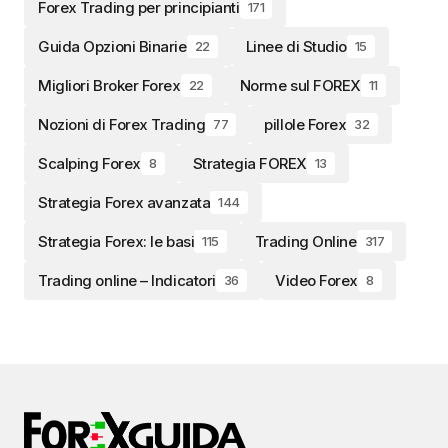
Forex Trading per principianti
171
Guida Opzioni Binarie
Linee di Studio
22
15
Migliori Broker Forex
Norme sul FOREX
22
11
Nozioni di Forex Trading
pillole Forex
77
32
Scalping Forex
Strategia FOREX
8
13
Strategia Forex avanzata
144
Strategia Forex: le basi
Trading Online
115
317
Trading online – Indicatori
Video Forex
36
8