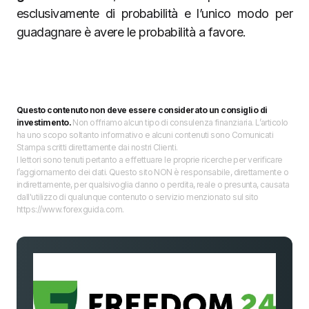
esclusivamente di probabilità e l’unico modo per
guadagnare è avere le probabilità a favore.
Questo contenuto non deve essere considerato un consiglio di
investimento.
Non offriamo alcun tipo di consulenza finanziaria. L’articolo
ha uno scopo soltanto informativo e alcuni contenuti sono Comunicati
Stampa scritti direttamente dai nostri Clienti.
I lettori sono tenuti pertanto a effettuare le proprie ricerche per verificare
l’aggiornamento dei dati. Questo sito NON è responsabile, direttamente o
indirettamente, per qualsivoglia danno o perdita, reale o presunta, causata
dall'utilizzo di qualunque contenuto o servizio menzionato sul sito
https://www.forexguida.com.