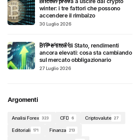
Bitcoin prova a uscire dal crypto
winter: i tre fattori che possono
accendere il rimbalzo
30 Luglio 2026
di Shadowx24
BTP e titoli di Stato, rendimenti
ancora elevati: cosa sta cambiando
sul mercato obbligazionario
27 Luglio 2026
Argomenti
Analisi Forex
CFD
Criptovalute
323
6
27
Editoriali
Finanza
171
213