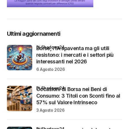
Ultimi aggiornamenti
di Shadowx24
Borse, l’IA spaventa ma gli utili
resistono: i mercati e i settori più
interessanti nel 2026
6 Agosto 2026
di Shadowx24
Occasioni di Borsa nei Beni di
Consumo: 3 Titoli con Sconti fino al
57% sul Valore Intrinseco
3 Agosto 2026
di Shadowx24