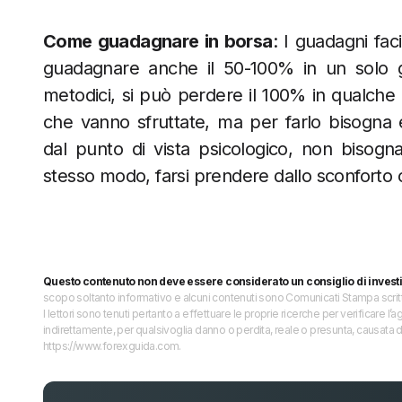
Come guadagnare in borsa
: I guadagni fac
guadagnare anche il 50-100% in un solo g
metodici, si può perdere il 100% in qualche or
che vanno sfruttate, ma per farlo bisogna 
dal punto di vista psicologico, non bisogna
stesso modo, farsi prendere dallo sconforto
Questo contenuto non deve essere considerato un consiglio di invest
scopo soltanto informativo e alcuni contenuti sono Comunicati Stampa scritti 
I lettori sono tenuti pertanto a effettuare le proprie ricerche per verificare
indirettamente, per qualsivoglia danno o perdita, reale o presunta, causata d
https://www.forexguida.com.