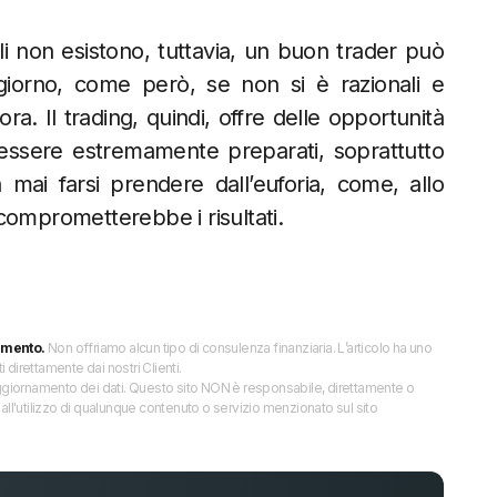
ili non esistono, tuttavia, un buon trader può
iorno, come però, se non si è razionali e
a. Il trading, quindi, offre delle opportunità
essere estremamente preparati, soprattutto
 mai farsi prendere dall’euforia, come, allo
 comprometterebbe i risultati.
imento.
Non offriamo alcun tipo di consulenza finanziaria. L’articolo ha uno
direttamente dai nostri Clienti.
 l’aggiornamento dei dati. Questo sito NON è responsabile, direttamente o
all'utilizzo di qualunque contenuto o servizio menzionato sul sito