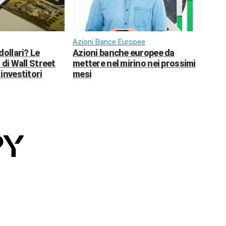
Azioni Bance Europee
dollari? Le
Azioni banche europee da
 di Wall Street
mettere nel mirino nei prossimi
investitori
mesi