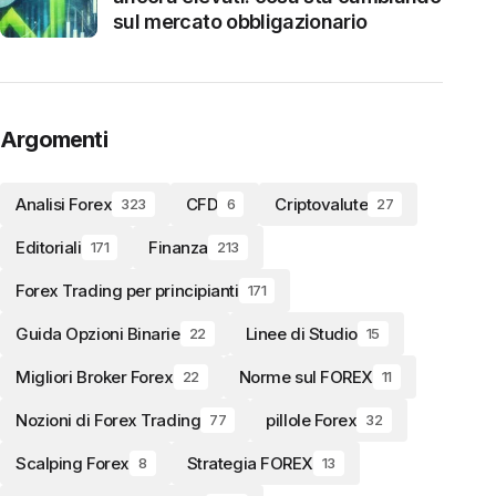
sul mercato obbligazionario
Argomenti
Analisi Forex
CFD
Criptovalute
323
6
27
Editoriali
Finanza
171
213
Forex Trading per principianti
171
Guida Opzioni Binarie
Linee di Studio
22
15
Migliori Broker Forex
Norme sul FOREX
22
11
Nozioni di Forex Trading
pillole Forex
77
32
Scalping Forex
Strategia FOREX
8
13