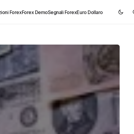
ioni Forex
Forex Demo
Segnali Forex
Euro Dollaro