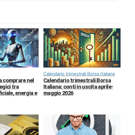
Calendario trimestrali Borsa Italiana
da comprare nel
Calendario trimestrali Borsa
egici tra
Italiana: conti in uscita aprile-
ficiale, energia e
maggio 2026